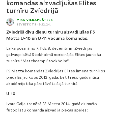
komandas aizvadījušas Elites
turnīru Zviedrijā
MIKS VILKAPLĀTERS
IEVIETOTS 15.12.24.
Zviedrijā divu dienu turnīru aizvadījušas FS
Metta U-10 un U-11 vecuma komandas.
Laika posmā no 7. līdz 8. decembrim Zviedrijas
galvaspilsētā Stokholmā norisinājās Elites jauniešu
turnīrs “Matchcamp Stockholm”.
FS Metta komandas Zviedrijas Elites līmeņa turnīros
piedalās jau kopš 2012. gada, bet trešo gadu mūsu
akadēmija tika pārstāvēta šajā turnīrā.
U-10:
Ivara Gaiļa trenētā FS Metta 2014. gadā dzimušo
futbolistu komanda aizvadīja piecas spēles: