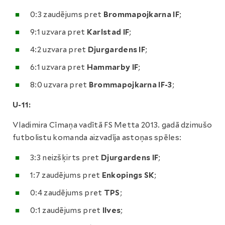
0:3 zaudējums pret
Brommapojkarna IF
;
9:1 uzvara pret
Karlstad IF
;
4:2 uzvara pret
Djurgardens IF
;
6:1 uzvara pret
Hammarby IF
;
8:0 uzvara pret
Brommapojkarna IF-3
;
U-11:
Vladimira Cīmaņa vadītā FS Metta 2013. gadā dzimušo
futbolistu komanda aizvadīja astoņas spēles:
3:3 neizšķirts pret
Djurgardens IF
;
1:7 zaudējums pret
Enkopings SK
;
0:4 zaudējums pret
TPS
;
0:1 zaudējums pret
Ilves
;