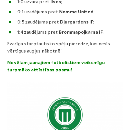
1:0 uzvara pret
Ilves
;
0:1 uzadējums pret
Nomme United
;
0:5 zaudējums pret
Djurgardens IF
;
1:4 zaudējums pret
Brommapojkarna IF.
Svarīga starptautisko spēļu pieredze, kas nesīs
vērtīgus augļus nākotnē!
Novēlam jaunajiem futbolistiem veiksmīgu
turpmāko attīstības posmu!