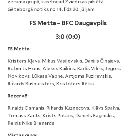
vecuma grupā, kas šogad Zviedrijas pilsētā
Gēteborgā notiks no 14. līdz 20. jūlijam.
FS Metta – BFC Daugavpils
3:0 (0:0)
FS Metta:
Kristers Kļava, Mikus Vasiļevskis, Daniils Činajevs,
Roberts Hons, Alekss Kaikins, Kārlis Vilnis, Jegors
Novikovs, Lūkass Vapne, Artjoms Puzirevskis,
Ričards Bušmeisters, Kristofers Rēķis
Rezervē:
Rinalds Osmanis, Rihards Kuzņecovs, Klāvs Spalva,
Tomass Zants, Krists Putāns, Daniels Raginskis,
Reinis Niks Brenards
Vārtus guva: