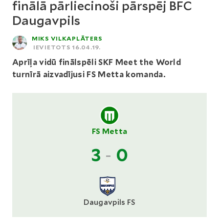
finālā pārliecinoši pārspēj BFC
Daugavpils
MIKS VILKAPLĀTERS
IEVIETOTS 16.04.19.
Aprīļa vidū finālspēli SKF Meet the World
turnīrā aizvadījusi FS Metta komanda.
FS Metta
3
-
0
Daugavpils FS