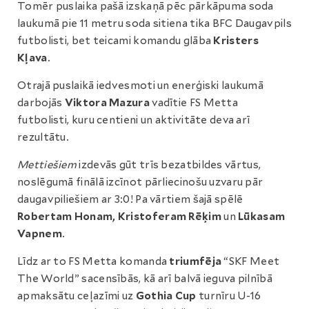
Tomēr puslaika pašā izskaņā pēc pārkāpuma soda
laukumā pie 11 metru soda sitiena tika BFC Daugavpils
futbolisti, bet teicami komandu glāba
Kristers
Kļava
.
Otrajā puslaikā iedvesmoti un enerģiski laukumā
darbojās
Viktora Mazura
vadītie FS Metta
futbolisti, kuru centieni un aktivitāte deva arī
rezultātu.
Mettiešiem
izdevās gūt trīs bezatbildes vārtus,
noslēgumā finālā izcīnot pārliecinošu uzvaru pār
daugavpiliešiem ar 3:0! Pa vārtiem šajā spēlē
Robertam Honam, Kristoferam Rēķim
un
Lūkasam
Vapnem
.
Līdz ar to FS Metta komanda
triumfēja
“SKF Meet
The World” sacensībās, kā arī balvā ieguva pilnībā
apmaksātu ceļazīmi uz
Gothia Cup
turnīru U-16