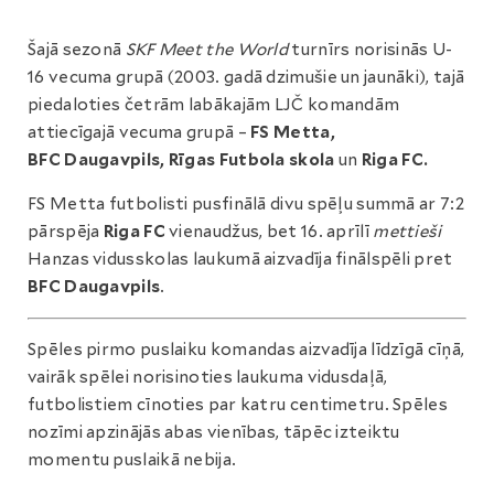
Šajā sezonā
SKF Meet the World
turnīrs norisinās U-
16 vecuma grupā (2003. gadā dzimušie un jaunāki), tajā
piedaloties četrām labākajām LJČ komandām
attiecīgajā vecuma grupā –
FS Metta,
BFC Daugavpils, Rīgas Futbola skola
un
Riga FC.
FS Metta futbolisti pusfinālā divu spēļu summā ar 7:2
pārspēja
Riga FC
vienaudžus, bet 16. aprīlī
mettieši
Hanzas vidusskolas laukumā aizvadīja finālspēli pret
BFC Daugavpils
.
Spēles pirmo puslaiku komandas aizvadīja līdzīgā cīņā,
vairāk spēlei norisinoties laukuma vidusdaļā,
futbolistiem cīnoties par katru centimetru. Spēles
nozīmi apzinājās abas vienības, tāpēc izteiktu
momentu puslaikā nebija.