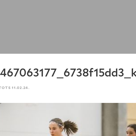
3467063177_6738f15dd3_
TOTS 11.02.24.