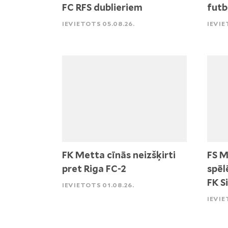
FC RFS dublieriem
futb
IEVIETOTS 05.08.26.
IEVIE
FK Metta cīnās neizšķirti
FS M
pret Riga FC-2
spēl
FK S
IEVIETOTS 01.08.26.
IEVIE