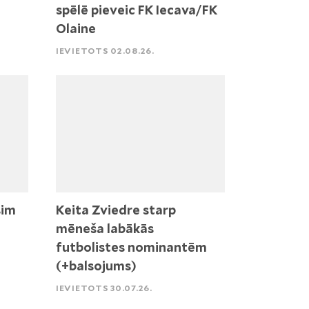
spēlē pieveic FK Iecava/FK
Olaine
IEVIETOTS 02.08.26.
sim
Keita Zviedre starp
mēneša labākās
futbolistes nominantēm
(+balsojums)
IEVIETOTS 30.07.26.