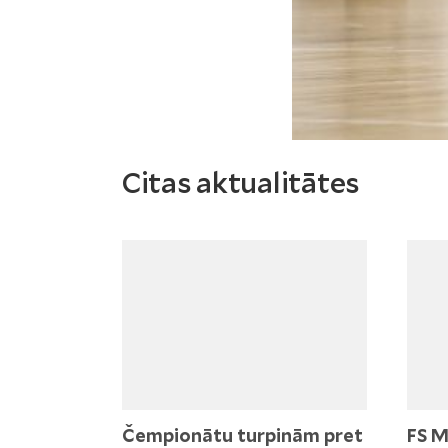
Citas aktualitātes
Čempionātu turpinām pret
FS M