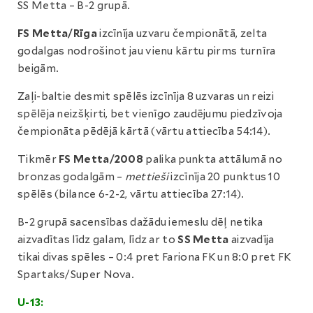
SS Metta – B-2 grupā.
FS Metta/Rīga
izcīnīja uzvaru čempionātā, zelta
godalgas nodrošinot jau vienu kārtu pirms turnīra
beigām.
Zaļi-baltie desmit spēlēs izcīnīja 8 uzvaras un reizi
spēlēja neizšķirti, bet vienīgo zaudējumu piedzīvoja
čempionāta pēdējā kārtā (vārtu attiecība 54:14).
Tikmēr
FS Metta/2008
palika punkta attālumā no
bronzas godalgām –
mettieši
izcīnīja 20 punktus 10
spēlēs (bilance 6-2-2, vārtu attiecība 27:14).
B-2 grupā sacensības dažādu iemeslu dēļ netika
aizvadītas līdz galam, līdz ar to
SS Metta
aizvadīja
tikai divas spēles – 0:4 pret Fariona FK un 8:0 pret FK
Spartaks/Super Nova.
U-13: