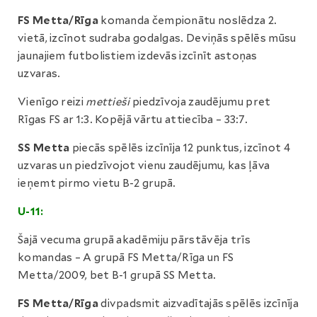
FS Metta/Rīga
komanda čempionātu noslēdza 2.
vietā, izcīnot sudraba godalgas. Deviņās spēlēs mūsu
jaunajiem futbolistiem izdevās izcīnīt astoņas
uzvaras.
Vienīgo reizi
mettieši
piedzīvoja zaudējumu pret
Rīgas FS ar 1:3. Kopējā vārtu attiecība – 33:7.
SS Metta
piecās spēlēs izcīnīja 12 punktus, izcīnot 4
uzvaras un piedzīvojot vienu zaudējumu, kas ļāva
ieņemt pirmo vietu B-2 grupā.
U-11:
Šajā vecuma grupā akadēmiju pārstāvēja trīs
komandas – A grupā FS Metta/Rīga un FS
Metta/2009, bet B-1 grupā SS Metta.
FS Metta/Rīga
divpadsmit aizvadītajās spēlēs izcīnīja