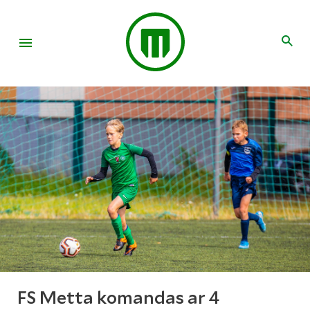
FS Metta komandas ar 4