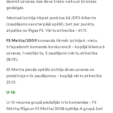
desmit uzvaras, kas deva trešo vietu un bronzas
godalgas.
Mettieši
izcīnīja tikpat punktus kā JDFS Alberts
(zaudējums savstarpējā spēlē), bet par punktu
atpalika no Rīgas FS. Vārtu attiecība – 61:11.
FS Metta/2009
komanda tikmēr izcīnīja 6. vietu
trīspadsmit komandu konkurencē – kopējā bilance 6
uzvaras, 1 neizšķirts, 5 zaudējumi (vārtu attiecība
28:19).
SS Metta piecās spēlēs izcīnīja divas uzvaras un
piedzīvoja trīs zaudējumus – kopējā vārtu attiecība
23:13.
U-12:
U-12 vecuma grupā piedalījās trīs komandas – FS
Metta/Rīga un FS Metta/2008 spēlēja A grupā, bet