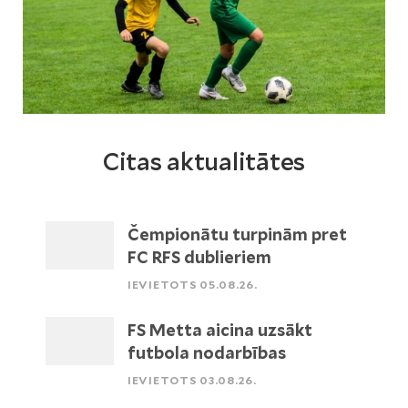
Citas aktualitātes
Čempionātu turpinām pret
FC RFS dublieriem
IEVIETOTS 05.08.26.
FS Metta aicina uzsākt
futbola nodarbības
IEVIETOTS 03.08.26.