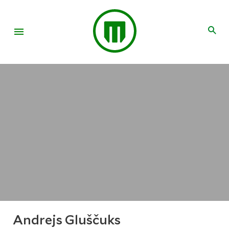
Andrejs Gluščuks