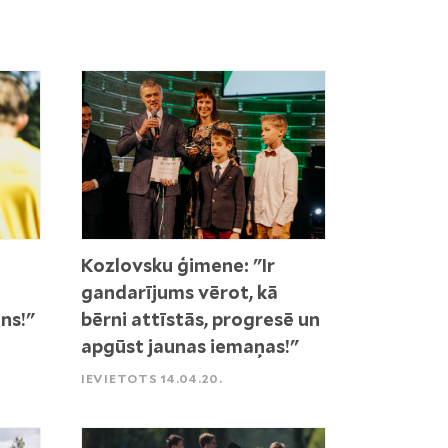
Kozlovsku ģimene: "Ir
gandarījums vērot, kā
ns!"
bērni attīstās, progresē un
apgūst jaunas iemaņas!"
IEVIETOTS 14.04.20.