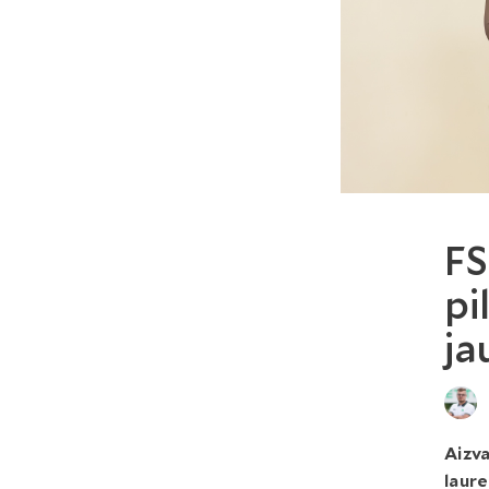
FS
pi
ja
Aizva
laure