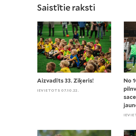
Saistītie raksti
Aizvadīts 33. Ziķeris!
No 1
piln
IEVIETOTS 07.10.22.
sace
jaun
IEVIE