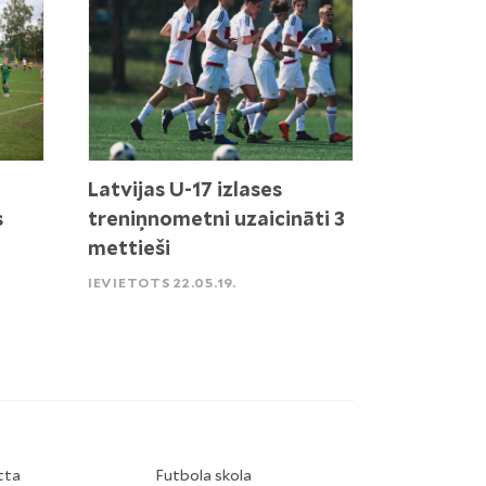
Latvijas U-17 izlases
s
treniņnometni uzaicināti 3
mettieši
IEVIETOTS 22.05.19.
tta
Futbola skola