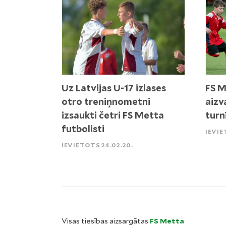
Uz Latvijas U-17 izlases
FS 
otro treniņnometni
aizv
izsaukti četri FS Metta
turn
futbolisti
IEVIE
IEVIETOTS 24.02.20.
Visas tiesības aizsargātas
FS Metta