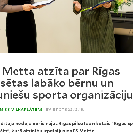
 Metta atzīta par Rīgas
lsētas labāko bērnu un
uniešu sporta organizāciju
MIKS VILKAPLĀTERS
IEVIETOTS 22.12.18.
dītajā nedēļā norisinājās Rīgas pilsētas rīkotais “Rīgas s
āts”, kurā atzinību izpelnījusies FS Metta.