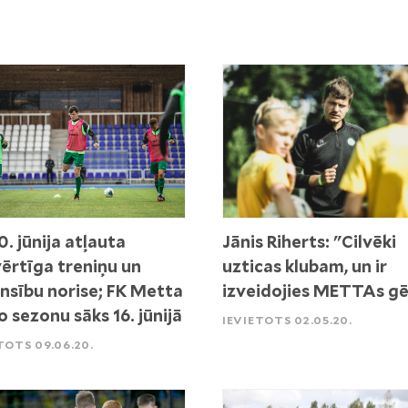
0. jūnija atļauta
Jānis Riherts: "Cilvēki
vērtīga treniņu un
uzticas klubam, un ir
nsību norise; FK Metta
izveidojies METTAs gē
o sezonu sāks 16. jūnijā
IEVIETOTS 02.05.20.
TOTS 09.06.20.