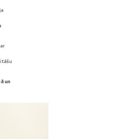
ja
s
par
vitāšu
bā un