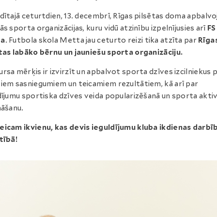
dītajā ceturtdien, 13. decembrī, Rīgas pilsētas doma apbalvo
ās sporta organizācijas, kuru vidū atzinību izpelnījusies arī
FS
ta
. Futbola skola Metta jau ceturto reizi tika atzīta par
Rīga
tas labāko bērnu un jauniešu sporta organizāciju.
rsa mērķis ir izvirzīt un apbalvot sporta dzīves izcilniekus 
iem sasniegumiem un teicamiem rezultātiem, kā arī par
dījumu sportiska dzīves veida popularizēšanā un sporta akti
nāšanu.
icam ikvienu, kas devis ieguldījumu kluba ikdienas darbī
tībā!