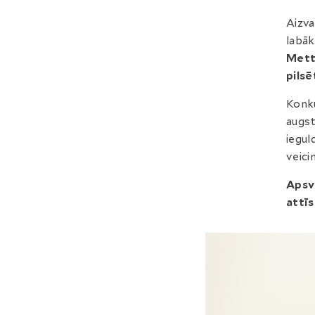
Aizva
labāk
Met
pilsē
Konku
augst
iegul
veici
Apsve
attīs