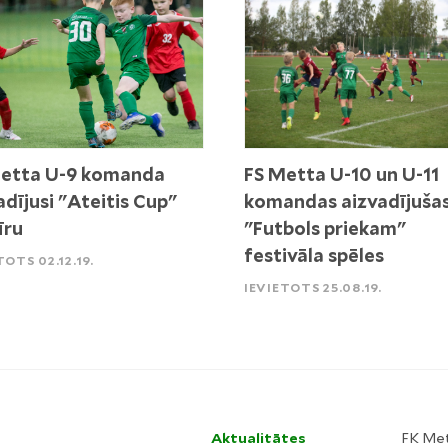
Metta U-9 komanda
FS Metta U-10 un U-11
adījusi "Ateitis Cup"
komandas aizvadījuša
īru
"Futbols priekam"
festivāla spēles
TOTS 02.12.19.
IEVIETOTS 25.08.19.
Aktualitātes
FK Me