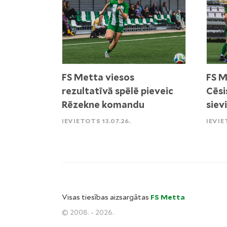
FS Metta viesos
FS M
rezultatīvā spēlē pieveic
Cēsi
Rēzekne komandu
siev
IEVIETOTS 13.07.26.
IEVIE
Visas tiesības aizsargātas
FS Metta
© 2008. - 2026.