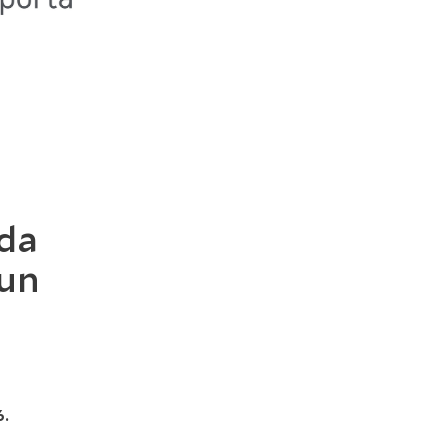
ada
 un
6.