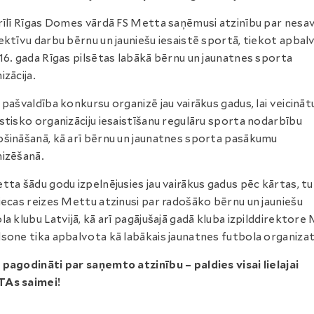
rīlī Rīgas Domes vārdā FS Metta saņēmusi atzinību par nesa
ektīvu darbu bērnu un jauniešu iesaistē sportā, tiekot apbal
16. gada Rīgas pilsētas labākā bērnu un jaunatnes sporta
izācija.
 pašvaldība konkursu organizē jau vairākus gadus, lai veicināt
stisko organizāciju iesaistīšanu regulāru sporta nodarbību
šināšanā, kā arī bērnu un jaunatnes sporta pasākumu
izēšanā.
tta šādu godu izpelnējusies jau vairākus gadus pēc kārtas, tu
iecas reizes Mettu atzinusi par radošāko bērnu un jauniešu
la klubu Latvijā, kā arī pagājušajā gadā kluba izpilddirektore 
sone tika apbalvota kā labākais jaunatnes futbola organiza
pagodināti par saņemto atzinību – paldies visai lielajai
As saimei!