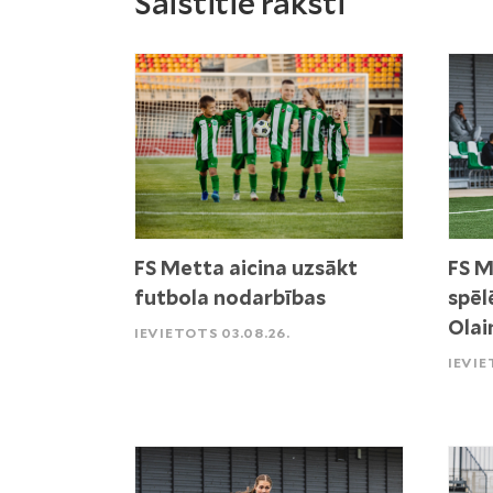
Saistītie raksti
FS Metta aicina uzsākt
FS M
futbola nodarbības
spēl
Olai
IEVIETOTS 03.08.26.
IEVIE