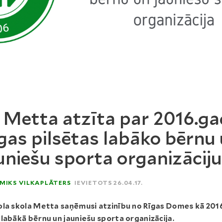
 Metta atzīta par 2016.g
gas pilsētas labāko bērnu
uniešu sporta organizāciju
MIKS VILKAPLĀTERS
IEVIETOTS 26.04.17.
la skola Metta saņēmusi atzinību no Rīgas Domes kā 201
labākā bērnu un jauniešu sporta organizācija.