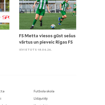
FS Metta viesos gūst sešus
vārtus un pieveic Rīgas FS
IEVIETOTS 18.06.26.
tta
Futbola skola
i
Līdzjutēji