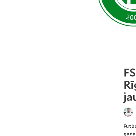
FS
Rī
ja
Futbo
gada 