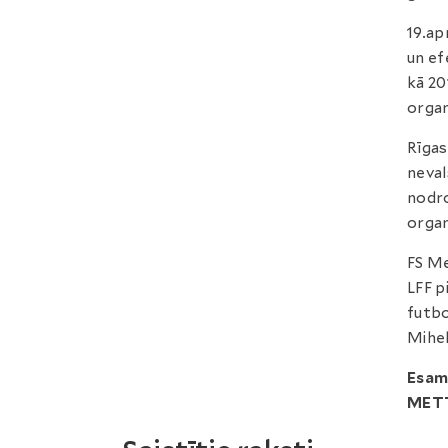
19.ap
un ef
kā 20
organ
Rīgas
neval
nodro
organ
FS Me
LFF p
futbo
Mihel
Esam 
METT