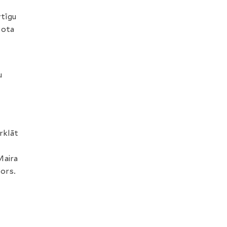
vtīgu
vota
u
rklāt
Maira
tors.