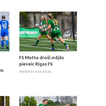
FS Metta droši mājās
pieveic Rīgas FS
ēm
IEVIETOTS 26.07.26.