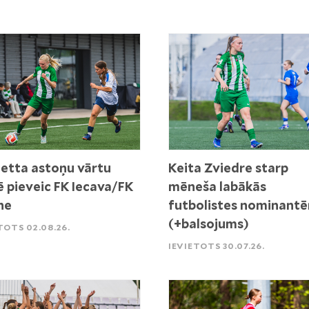
etta astoņu vārtu
Keita Zviedre starp
ē pieveic FK Iecava/FK
mēneša labākās
ne
futbolistes nominant
(+balsojums)
TOTS 02.08.26.
IEVIETOTS 30.07.26.