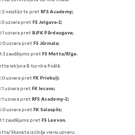
2:2 neizšķirts pret
RFS Academy;
1:0 uzvara pret
FS Jelgava-2;
4:1 uzvara pret
BJFK Pārdaugava;
5:0 uzvara pret
FS Jūrmala;
0:3 zaudējums pret
FS Metta/Rīga.
tta iekļuva B turnīra finālā:
2:0 uzvara pret
FK Priekuļi;
3:1 uzvara pret
FK Iecava;
3:1 uzvara pret
RFS Academy-2;
5:0 uzvara pret
FK Salaspils;
0:1 zaudējums pret
FS Leevon.
tta/Skanste izcīnīja vienu uzvaru: