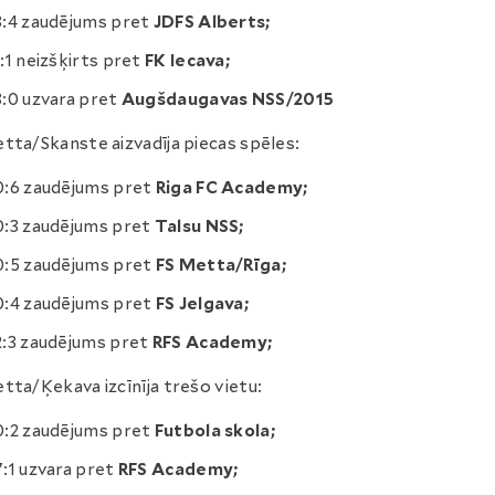
3:4 zaudējums pret
JDFS Alberts;
1:1 neizšķirts pret
FK Iecava;
3:0 uzvara pret
Augšdaugavas NSS/2015
tta/Skanste aizvadīja piecas spēles:
0:6 zaudējums pret
Riga FC Academy;
0:3 zaudējums pret
Talsu NSS;
0:5 zaudējums pret
FS Metta/Rīga;
0:4 zaudējums pret
FS Jelgava;
2:3 zaudējums pret
RFS Academy;
tta/Ķekava izcīnīja trešo vietu:
0:2 zaudējums pret
Futbola skola;
7:1 uzvara pret
RFS Academy;