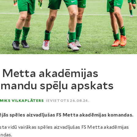
 Metta akadēmijas
mandu spēļu apskats
MIKS VILKAPLĀTERS
IEVIETOTS 26.08.24.
ējās spēles aizvadījušas FS Metta akadēmijas komandas.
ta vidū vairākas spēles aizvadījušas FS Metta akadēmijas
ndas.