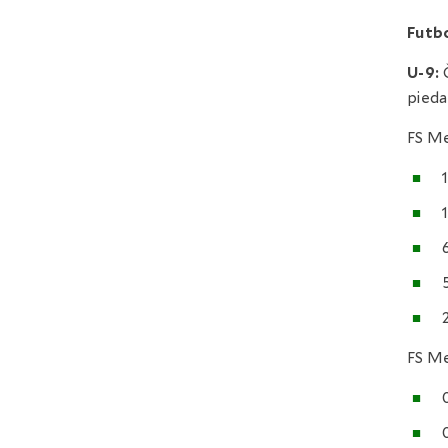
Futbo
U-9:
Č
pieda
FS Me
FS M