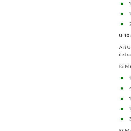
U-10:
Arī U
četra
FS Me
FS Me