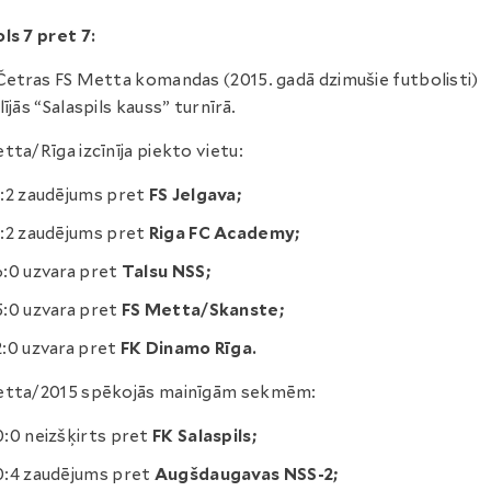
ls 7 pret 7:
etras FS Metta komandas (2015. gadā dzimušie futbolisti)
lījās “Salaspils kauss” turnīrā.
tta/Rīga izcīnīja piekto vietu:
1:2 zaudējums pret
FS Jelgava;
1:2 zaudējums pret
Riga FC Academy;
6:0 uzvara pret
Talsu NSS;
5:0 uzvara pret
FS Metta/Skanste;
2:0 uzvara pret
FK Dinamo Rīga.
etta/2015 spēkojās mainīgām sekmēm:
0:0 neizšķirts pret
FK Salaspils;
0:4 zaudējums pret
Augšdaugavas NSS-2;