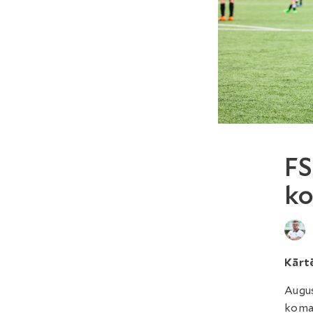
FS
ko
Kārt
Augus
koma