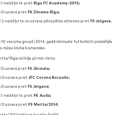
1:1 neizšķirts pret
Riga FC Academy-2015;
1:0 uzvara pret
FK Dinamo Rīga;
2:2 neizšķirts un uzvara pēcspēles sitienos pret
FS Jelgava.
-10 vecuma grupā (2014. gadā dzimušie futbolisti) piedalījās
s mūsu kluba komandas.
tta/Rīga izcīnīja pirmo vietu:
1:0 uzvara pret
FS Jūrmala;
4:0 uzvara pret
JFC Corona Borealis;
1:0 uzvara pret
FS Jelgava;
1:1 neizšķirts pret
FK Auda;
3:0 uzvara pret
FS Metta/2014.
tta/2014 iekļuva turnīra finālā: