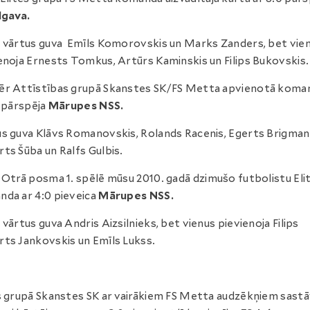
lgava.
 vārtus guva Emīls Komorovskis un Marks Zanders, bet vie
enoja Ernests Tomkus, Artūrs Kaminskis un Filips Bukovskis.
ēr Attīstības grupā Skanstes SK/FS Metta apvienotā koma
1 pārspēja
Mārupes NSS.
s guva Klāvs Romanovskis, Rolands Racenis, Egerts Brigmani
ts Šūba un Ralfs Gulbis.
Otrā posma 1. spēlē mūsu 2010. gadā dzimušo futbolistu Eli
da ar 4:0 pieveica
Mārupes NSS.
 vārtus guva Andris Aizsilnieks, bet vienus pievienoja Filips
ts Jankovskis un Emīls Lukss.
s grupā Skanstes SK ar vairākiem FS Metta audzēkņiem sastā