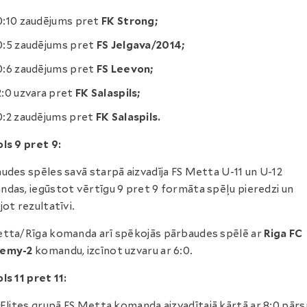
0:10 zaudējums pret
FK Strong;
0:5 zaudējums pret
FS Jelgava/2014;
0:6 zaudējums pret
FS Leevon;
2:0 uzvara pret
FK Salaspils;
0:2 zaudējums pret
FK Salaspils.
ls 9 pret 9:
udes spēles savā starpā aizvadīja FS Metta U-11 un U-12
das, iegūstot vērtīgu 9 pret 9 formāta spēļu pieredzi un
jot rezultatīvi.
tta/Rīga komanda arī spēkojās pārbaudes spēlē ar
Riga FC
emy-2
komandu, izcīnot uzvaru ar 6:0.
ls 11 pret 11:
Elites grupā FS Metta komanda aizvadītajā kārtā ar 8:0 pārs