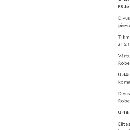
FS Je
Divus
pievi
Tikm
ar 5:
Vārtu
Rober
U-14:
koman
Divus
Rober
U-18:
Elite