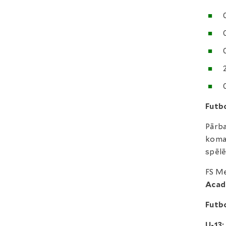
Futbo
Pārba
koman
spēlē
FS Me
Acad
Futbo
U-13: