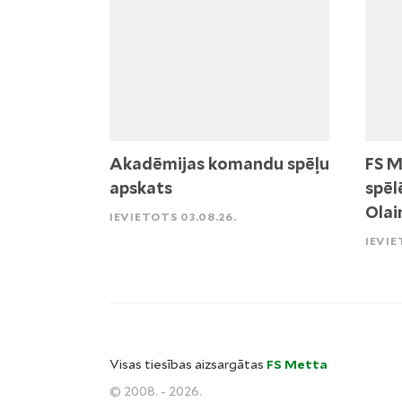
Akadēmijas komandu spēļu
FS M
apskats
spēl
Olai
IEVIETOTS 03.08.26.
IEVIE
Visas tiesības aizsargātas
FS Metta
© 2008. - 2026.