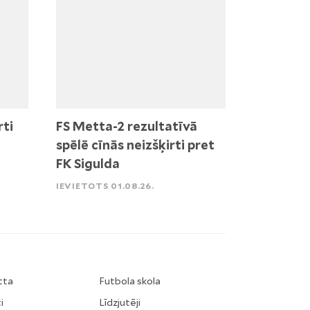
rti
FS Metta-2 rezultatīvā
spēlē cīnās neizšķirti pret
FK Sigulda
IEVIETOTS 01.08.26.
tta
Futbola skola
i
Līdzjutēji