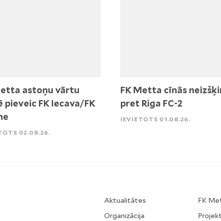
etta astoņu vārtu
FK Metta cīnās neizšķi
ē pieveic FK Iecava/FK
pret Riga FC-2
ne
IEVIETOTS 01.08.26.
TOTS 02.08.26.
Aktualitātes
FK Me
Organizācija
Projekt