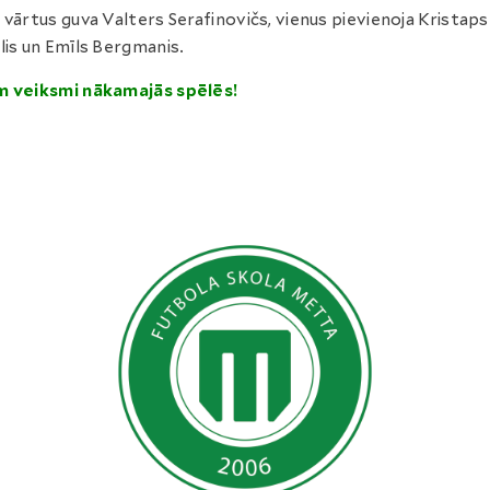
 vārtus guva Valters Serafinovičs, vienus pievienoja Kristaps
lis un Emīls Bergmanis.
m veiksmi nākamajās spēlēs!