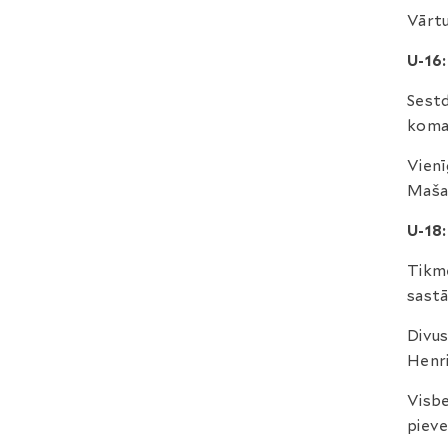
Vārtu
U-16:
Sestd
koman
Vienī
Maša
U-18:
Tikmē
sastā
Divus
Henri
Visbe
pieve