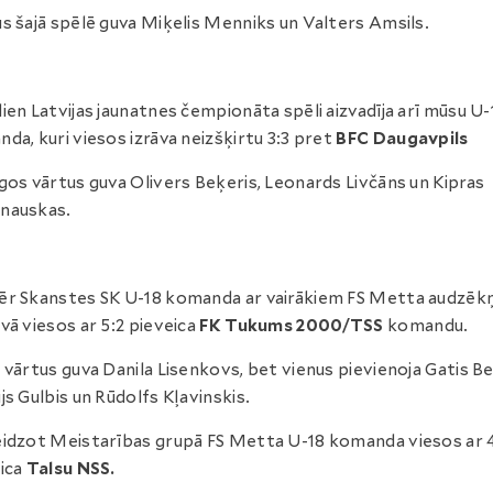
s šajā spēlē guva Miķelis Menniks un Valters Amsils.
ien Latvijas jaunatnes čempionāta spēli aizvadīja arī mūsu U-
da, kuri viesos izrāva neizšķirtu 3:3 pret
BFC Daugavpils
gos vārtus guva Olivers Beķeris, Leonards Livčāns un Kipras
nauskas.
r Skanstes SK U-18 komanda ar vairākiem FS Metta audzēk
vā viesos ar 5:2 pieveica
FK Tukums 2000/TSS
komandu.
 vārtus guva Danila Lisenkovs, bet vienus pievienoja Gatis Bel
js Gulbis un Rūdolfs Kļavinskis.
idzot Meistarības grupā FS Metta U-18 komanda viesos ar 
ica
Talsu NSS.