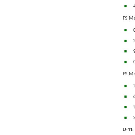
FS M
FS M
U-11: