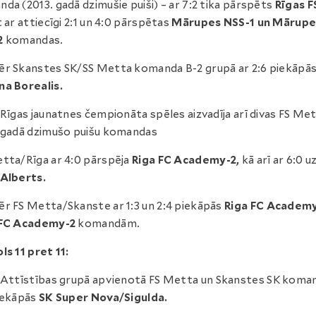
da (2013. gadā dzimušie puiši) – ar 7:2 tika pārspēts
Rīgas F
 ar attiecīgi 2:1 un 4:0 pārspētas
Mārupes NSS-1 un Mārupe
2
komandas.
r Skanstes SK/SS Metta komanda B-2 grupā ar 2:6 piekāpā
a Borealis.
Rīgas jaunatnes čempionāta spēles aizvadīja arī divas FS Me
 gadā dzimušo puišu komandas
tta/Rīga ar 4:0 pārspēja
Riga FC Academy-2,
kā arī ar 6:0 u
Alberts.
r FS Metta/Skanste ar 1:3 un 2:4 piekāpās
Riga FC Academy
 FC Academy-2
komandām.
ls 11 pret 11:
Attīstības grupā apvienotā FS Metta un Skanstes SK koma
iekāpās
SK Super Nova/Sigulda.