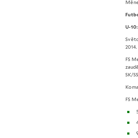
Mēneš
Futbo
U-10:
Svētd
2014.
FS Me
zaudē
SK/S
Koman
FS Me