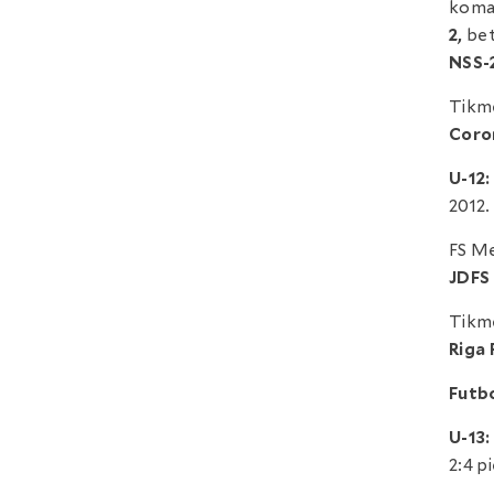
koman
2,
bet
NSS-
Tikmē
Coron
U-12:
2012.
FS Me
JDFS 
Tikmē
Riga
Futbo
U-13:
2:4 p