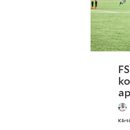
FS
ko
ap
Kārt