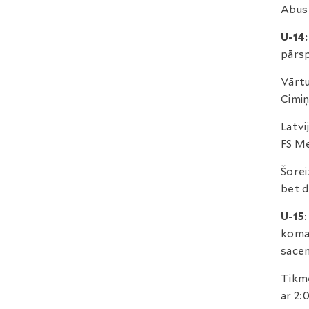
Abus 
U-14
pārs
Vārtu
Cimiņ
Latvi
FS Me
Šorei
bet d
U-15
koman
sacen
Tikmē
ar 2: