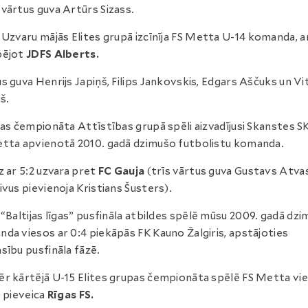
vārtus guva Artūrs Sizass.
:
Uzvaru mājās Elites grupā izcīnīja FS Metta U-14 komanda, a
pējot
JDFS Alberts.
s guva Henrijs Japiņš, Filips Jankovskis, Edgars Aščuks un Vi
š.
jas čempionāta Attīstības grupā spēli aizvadījusi Skanstes S
tta apvienotā 2010. gadā dzimušo futbolistu komanda.
z ar 5:2 uzvara pret
FC Gauja
(trīs vārtus guva Gustavs Atva
ivus pievienoja Kristians Šusters).
: “Baltijas līgas” pusfināla atbildes spēlē mūsu 2009. gadā dz
da viesos ar 0:4 piekāpās FK Kauno Žalgiris, apstājoties
sību pusfināla fāzē.
r kārtējā U-15 Elites grupas čempionāta spēlē FS Metta vi
0 pieveica
Rīgas FS.