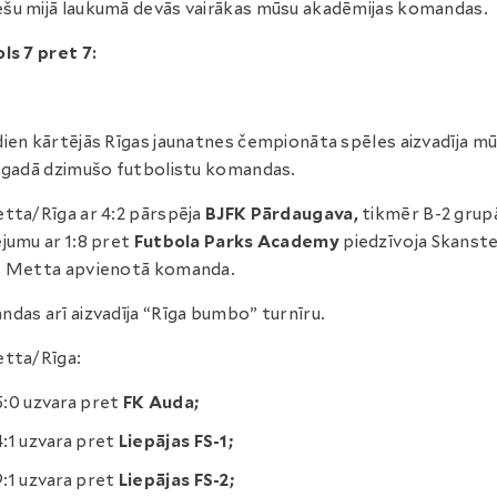
u mijā laukumā devās vairākas mūsu akadēmijas komandas.
ls 7 pret 7:
ien kārtējās Rīgas jaunatnes čempionāta spēles aizvadīja m
 gadā dzimušo futbolistu komandas.
tta/Rīga ar 4:2 pārspēja
BJFK Pārdaugava,
tikmēr B-2 grup
jumu ar 1:8 pret
Futbola Parks Academy
piedzīvoja Skanst
S Metta apvienotā komanda.
das arī aizvadīja “Rīga bumbo” turnīru.
tta/Rīga:
5:0 uzvara pret
FK Auda;
4:1 uzvara pret
Liepājas FS-1;
9:1 uzvara pret
Liepājas FS-2;