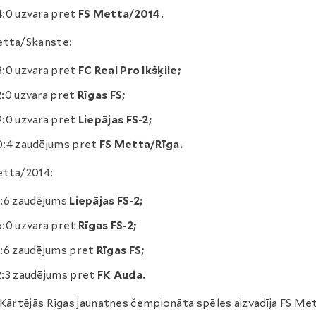
4:0 uzvara pret
FS Metta/2014.
etta/Skanste:
8:0 uzvara pret
FC Real Pro Ikšķile;
2:0 uzvara pret
Rīgas FS;
9:0 uzvara pret
Liepājas FS-2;
0:4 zaudējums pret
FS Metta/Rīga.
etta/2014:
1:6 zaudējums
Liepājas FS-2;
6:0 uzvara pret
Rīgas FS-2;
1:6 zaudējums pret
Rīgas FS;
2:3 zaudējums pret
FK Auda.
Kārtējās Rīgas jaunatnes čempionāta spēles aizvadīja FS Me