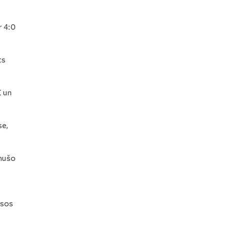
r 4:0
ts
K un
se,
imušo
esos