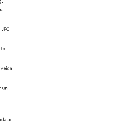
S-
s
s
JFC
tta
zveica
 un
nda ar