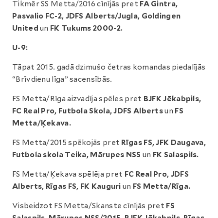
Tikmēr SS Metta/2016 cīnījās pret
FA Gintra,
Pasvalio FC-2, JDFS Alberts/Jugla, Goldingen
United
un
FK Tukums 2000-2.
U-9:
Tāpat 2015. gadā dzimušo četras komandas piedalījās
“Brīvdienu līga” sacensībās.
FS Metta/Rīga aizvadīja spēles pret
BJFK Jēkabpils,
FC Real Pro, Futbola Skola, JDFS Alberts
un
FS
Metta/Ķekava.
FS Metta/2015 spēkojās pret
Rīgas FS, JFK Daugava,
Futbola skola Teika, Mārupes NSS
un
FK Salaspils.
FS Metta/Ķekava spēlēja pret
FC Real Pro, JDFS
Alberts, Rīgas FS, FK Kauguri
un
FS Metta/Rīga.
Visbeidzot FS Metta/Skanste cīnījās pret
FS