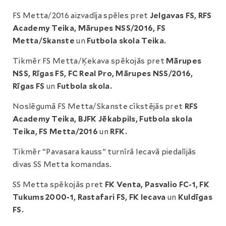
FS Metta/2016 aizvadīja spēles pret
Jelgavas FS, RFS
Academy Teika, Mārupes NSS/2016, FS
Metta/Skanste
un
Futbola skola Teika.
Tikmēr FS Metta/Ķekava spēkojās pret
Mārupes
NSS, Rīgas FS, FC Real Pro, Mārupes NSS/2016,
Rīgas FS
un
Futbola skola.
Noslēgumā FS Metta/Skanste cīkstējās pret
RFS
Academy Teika, BJFK Jēkabpils, Futbola skola
Teika, FS Metta/2016
un
RFK.
Tikmēr “Pavasara kauss” turnīrā Iecavā piedalījās
divas SS Metta komandas.
SS Metta spēkojās pret
FK Venta, Pasvalio FC-1, FK
Tukums 2000-1, Rastafari FS, FK Iecava
un
Kuldīgas
FS.