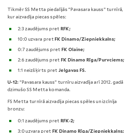
Tikmēr SS Metta piedalījās “Pavasara kauss” turnīrā,
kur aizvadīja piecas spēles:
2:3 zaudējums pret
RFK;
10:0 uzvara pret
FK Dinamo/Ziepniekkalns;
0:7 zaudējums pret
FK Olaine;
2:6 zaudējums pret
FK Dinamo Rīga/Purvciems;
1:1 neizšķirts pret
Jelgavas FS.
U-12:
“Pavasara kauss” turnīru aizvadīja arī 2012. gadā
dzimušo SS Metta komanda.
FS Metta turnīrā aizvadīja piecas spēles un izcīnīja
bronzu:
0:1 zaudējums pret
RFK-2;
3:0 uzvara pret
FK Dinamo Rīga/Ziepniekkalns;