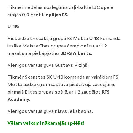
Tikmēr nedēļas noslēgumā zaļi-baltie LJČ spēlē
cīnījās 0:0 pret
Liepājas FS.
U-18:
Visbeidzot vecākajā grupā FS Metta U-18 komanda
iesāka Meistarības grupas čempionātu, ar 1:2
mazākumā piekāpjoties
JDFS Alberts.
Vienīgos vārtus guva Gustavs Viziņš.
Tikmēr Skanstes SK U-18 komanda ar vairākiem FS
Metta audzēkņiem sastāvā piedzīvoja zaudējumu
pirmajā Elites grupas spēlē, ar 1:2 zaudējot
RFS
Academy.
Vienīgos vārtus guva Klāvs Jēkabsons.
Vēlam veiksmi nākamajās spēlēs!