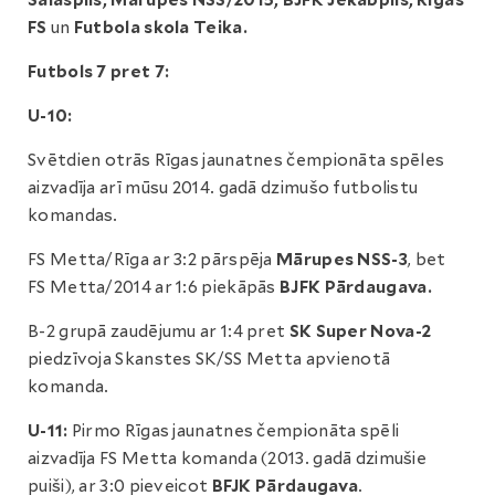
Salaspils, Mārupes NSS/2015, BJFK Jēkabpils, Rīgas
FS
un
Futbola skola Teika.
Futbols 7 pret 7:
U-10:
Svētdien otrās Rīgas jaunatnes čempionāta spēles
aizvadīja arī mūsu 2014. gadā dzimušo futbolistu
komandas.
FS Metta/Rīga ar 3:2 pārspēja
Mārupes NSS-3
, bet
FS Metta/2014 ar 1:6 piekāpās
BJFK Pārdaugava.
B-2 grupā zaudējumu ar 1:4 pret
SK Super Nova-2
piedzīvoja Skanstes SK/SS Metta apvienotā
komanda.
U-11:
Pirmo Rīgas jaunatnes čempionāta spēli
aizvadīja FS Metta komanda (2013. gadā dzimušie
puiši), ar 3:0 pieveicot
BFJK Pārdaugava
.