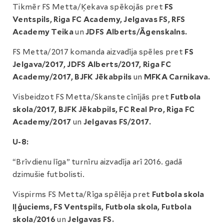
Tikmēr FS Metta/Ķekava spēkojās pret
FS
Ventspils, Riga FC Academy, Jelgavas FS, RFS
Academy Teika
un
JDFS Alberts/Āgenskalns.
FS Metta/2017 komanda aizvadīja spēles pret
FS
Jelgava/2017, JDFS Alberts/2017, Riga FC
Academy/2017, BJFK Jēkabpils
un
MFKA Carnikava.
Visbeidzot FS Metta/Skanste cīnījās pret
Futbola
skola/2017, BJFK Jēkabpils, FC Real Pro, Riga FC
Academy/2017
un
Jelgavas FS/2017.
U-8:
“Brīvdienu līga” turnīru aizvadīja arī 2016. gadā
dzimušie futbolisti.
Vispirms FS Metta/Rīga spēlēja pret
Futbola skola
Iļģuciems, FS Ventspils, Futbola skola, Futbola
skola/2016
un
Jelgavas FS.