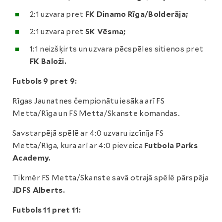
2:1 uzvara pret
FK Dinamo Rīga/Bolderāja;
2:1 uzvara pret
SK Vēsma;
1:1 neizšķirts un uzvara pēcspēles sitienos pret
FK Baloži.
Futbols 9 pret 9:
Rīgas Jaunatnes čempionātu iesāka arī FS
Metta/Rīga un FS Metta/Skanste komandas.
Savstarpējā spēlē ar 4:0 uzvaru izcīnīja FS
Metta/Rīga, kura arī ar 4:0 pieveica
Futbola Parks
Academy.
Tikmēr FS Metta/Skanste savā otrajā spēlē pārspēja
JDFS Alberts.
Futbols 11 pret 11: