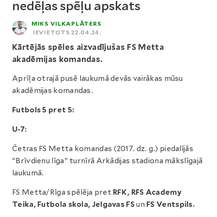
nedēļas spēļu apskats
MIKS VILKAPLĀTERS
IEVIETOTS 22.04.24.
Kārtējās spēles aizvadījušas FS Metta
akadēmijas komandas.
Aprīļa otrajā pusē laukumā devās vairākas mūsu
akadēmijas komandas.
Futbols 5 pret 5:
U-7:
Četras FS Metta komandas (2017. dz. g.) piedalījās
“Brīvdienu līga” turnīrā Arkādijas stadiona mākslīgajā
laukumā.
FS Metta/Rīga spēlēja pret
RFK, RFS Academy
Teika, Futbola skola, Jelgavas FS
un
FS Ventspils.