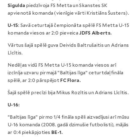
Sigulda
piedzīvoja FS Metta un Skanstes SK
apvienotā komanda (vienīgie vārti Kristiāns Šusters).
U-15
: Savā ceturtajā čempionāta spēlē FS Metta U-15
komanda viesos ar 2:0 pieveica
JDFS Alberts.
Vārtus šajā spēlē guva Deivids Baltrušaitis un Adrians
Līcītis.
Nedēļas vidū FS Metta U-15 komanda viesos arī
izcīnīja uzvaru pirmajā “Baltijas līga” ceturtdaļfināla
spēlē, ar 2:0 pārspējot
FC Flora.
Šajā spēlē precīzi bija Mikus Rozītis un Adrians Līcītis.
U-16:
“Baltijas līga” pirmo 1/4 fināla spēli aizvadījusi arī mūsu
U-16 komanda (2008. gadā dzimušie futbolisti), mājās
ar 0:4 piekāpjoties
BE-1.