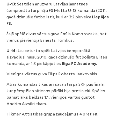
U-13:
Sestdien ar uzvaru Latvijas jaunatnes
čempionātu turpināja FS Metta U-13 komanda (2011.
gadā dzimušie futbolisti), kuri ar 3:2 pieveica
Liepājas
FS.
Šajā spēlē divus vārtus guva Emīls Komorovskis, bet
vienus pievienoja Ernests Tomkus.
U-14:
Jau ceturto spēli Latvijas čempionātā
aizvadījusi mūsu 2010. gadā dzimušo futbolistu Elites
komanda, ar 1:3 piekāpjoties
Riga FC Academy.
Vienīgos vārtus guva Filips Roberts Jankovskis.
Abas komandas tikās arī savā starpā SKF pusfinālā,
kur pēcspēles sitienos pārāki bija pretinieki. Spēles
pamatlaiks beidzās 1:1, vienīgos vārtus gūstot
Andrim Aizsilniekam.
Tikmēr Attīstības grupā zaudējumu 1:4 pret
FK