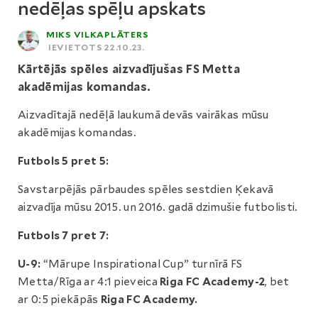
nedēļas spēļu apskats
MIKS VILKAPLĀTERS
IEVIETOTS 22.10.23.
Kārtējās spēles aizvadījušas FS Metta
akadēmijas komandas.
Aizvadītajā nedēļā laukumā devās vairākas mūsu
akadēmijas komandas.
Futbols 5 pret 5:
Savstarpējās pārbaudes spēles sestdien Ķekavā
aizvadīja mūsu 2015. un 2016. gadā dzimušie futbolisti.
Futbols 7 pret 7:
U-9:
“Mārupe Inspirational Cup” turnīrā FS
Metta/Rīga ar 4:1 pieveica
Riga FC Academy-2
, bet
ar 0:5 piekāpās
Riga FC Academy.