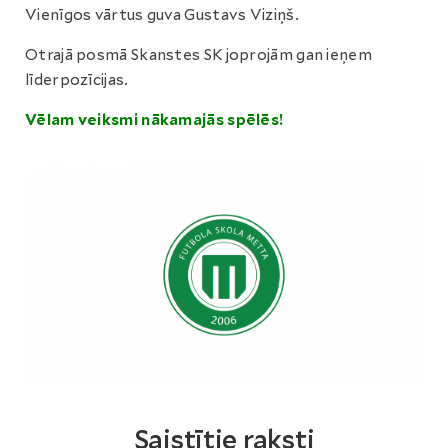
Vienīgos vārtus guva Gustavs Viziņš.
Otrajā posmā Skanstes SK joprojām gan ieņem
līderpozīcijas.
Vēlam veiksmi nākamajās spēlēs!
Saistītie raksti