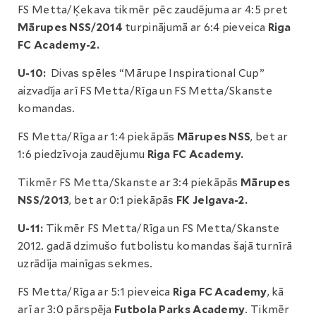
FS Metta/Ķekava tikmēr pēc zaudējuma ar 4:5 pret
Mārupes NSS/2014
turpinājumā ar 6:4 pieveica
Riga
FC Academy-2.
U-10:
Divas spēles “Mārupe Inspirational Cup”
aizvadīja arī FS Metta/Rīga un FS Metta/Skanste
komandas.
FS Metta/Rīga ar 1:4 piekāpās
Mārupes NSS
, bet ar
1:6 piedzīvoja zaudējumu
Riga FC Academy.
Tikmēr FS Metta/Skanste ar 3:4 piekāpās
Mārupes
NSS/2013
, bet ar 0:1 piekāpās
FK Jelgava-2.
U-11:
Tikmēr FS Metta/Rīga un FS Metta/Skanste
2012. gadā dzimušo futbolistu komandas šajā turnīrā
uzrādīja mainīgas sekmes.
FS Metta/Rīga ar 5:1 pieveica
Riga FC Academy
, kā
arī ar 3:0 pārspēja
Futbola Parks Academy
. Tikmēr