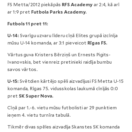
FS Metta/2012 piekāpās
RFS Academy
ar 2:4, kā arī
ar 1:9 pret
Futbola Parks Academy.
Futbols 11 pret 11:
U-14:
Svarīgu uzvaru līderu cīņā Elites grupā izcīnīja
mūsu U-14 komanda, ar 3:1 pieveicot
Rīgas FS.
Vārtus guva Kristers Bērziņš un Ernests Pigits-
Ivanovskis, bet vienreiz pretinieki raidīja bumbu
savos vārtos.
U-15:
Svētdien kārtējo spēli aizvadījusi FS Metta U-15
komanda, Rīgas 75. vidusskolas laukumā cīnījās 0:0
pret
SK Super Nova.
Cīņā par 1.-6. vietu mūsu futbolisti ar 29 punktiem
ieņem 4. vietu turnīra tabulā.
Tikmēr divas spēles aizvadīja Skanstes SK komanda