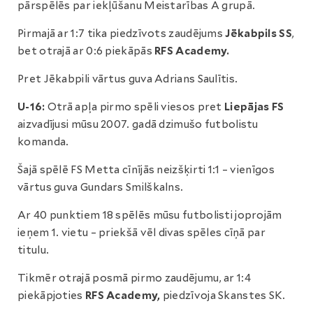
pārspēlēs par iekļūšanu Meistarības A grupā.
Pirmajā ar 1:7 tika piedzīvots zaudējums
Jēkabpils SS
,
bet otrajā ar 0:6 piekāpās
RFS Academy.
Pret Jēkabpili vārtus guva Adrians Saulītis.
U-16:
Otrā apļa pirmo spēli viesos pret
Liepājas FS
aizvadījusi mūsu 2007. gadā dzimušo futbolistu
komanda.
Šajā spēlē FS Metta cīnījās neizšķirti 1:1 – vienīgos
vārtus guva Gundars Smilškalns.
Ar 40 punktiem 18 spēlēs mūsu futbolisti joprojām
ieņem 1. vietu – priekšā vēl divas spēles cīņā par
titulu.
Tikmēr otrajā posmā pirmo zaudējumu, ar 1:4
piekāpjoties
RFS Academy,
piedzīvoja Skanstes SK.