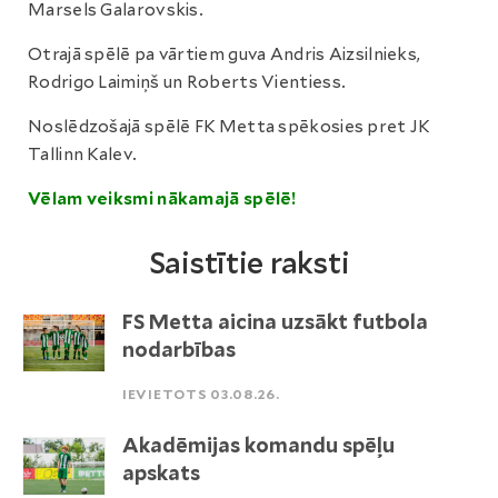
Marsels Galarovskis.
Otrajā spēlē pa vārtiem guva Andris Aizsilnieks,
Rodrigo Laimiņš un Roberts Vientiess.
Noslēdzošajā spēlē FK Metta spēkosies pret JK
Tallinn Kalev.
Vēlam veiksmi nākamajā spēlē!
Saistītie raksti
FS Metta aicina uzsākt futbola
nodarbības
IEVIETOTS 03.08.26.
Akadēmijas komandu spēļu
apskats