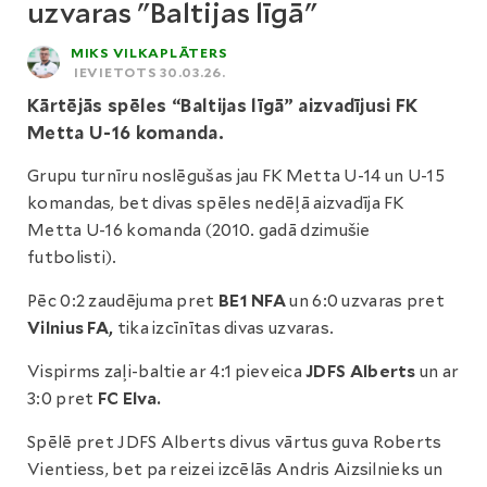
uzvaras "Baltijas līgā"
MIKS VILKAPLĀTERS
IEVIETOTS 30.03.26.
Kārtējās spēles “Baltijas līgā” aizvadījusi FK
Metta U-16 komanda.
Grupu turnīru noslēgušas jau FK Metta U-14 un U-15
komandas, bet divas spēles nedēļā aizvadīja FK
Metta U-16 komanda (2010. gadā dzimušie
futbolisti).
Pēc 0:2 zaudējuma pret
BE1 NFA
un 6:0 uzvaras pret
Vilnius FA,
tika izcīnītas divas uzvaras.
Vispirms zaļi-baltie ar 4:1 pieveica
JDFS Alberts
un ar
3:0 pret
FC Elva.
Spēlē pret JDFS Alberts divus vārtus guva Roberts
Vientiess, bet pa reizei izcēlās Andris Aizsilnieks un