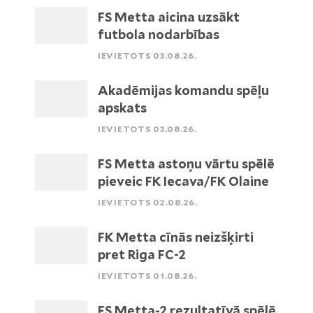
FS Metta aicina uzsākt
futbola nodarbības
IEVIETOTS 03.08.26.
Akadēmijas komandu spēļu
apskats
IEVIETOTS 03.08.26.
FS Metta astoņu vārtu spēlē
pieveic FK Iecava/FK Olaine
IEVIETOTS 02.08.26.
FK Metta cīnās neizšķirti
pret Riga FC-2
IEVIETOTS 01.08.26.
FS Metta-2 rezultatīvā spēlē