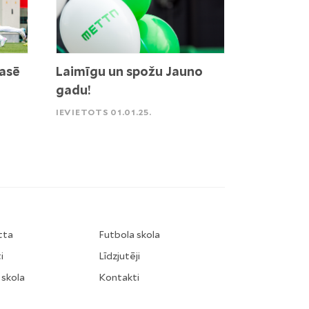
lasē
Laimīgu un spožu Jauno
gadu!
IEVIETOTS 01.01.25.
tta
Futbola skola
i
Līdzjutēji
 skola
Kontakti