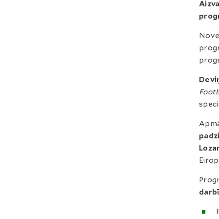
Aizva
prog
Nove
prog
progr
Devi
Foot
speci
Apmāc
padzi
Loza
Eirop
Progr
darb