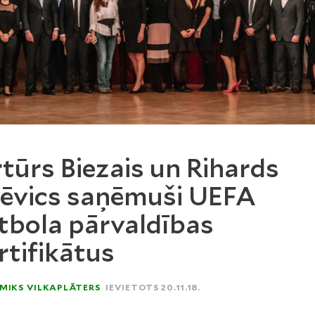
tūrs Biezais un Rihards
ēvics saņēmuši UEFA
tbola pārvaldības
rtifikātus
MIKS VILKAPLĀTERS
IEVIETOTS 20.11.18.