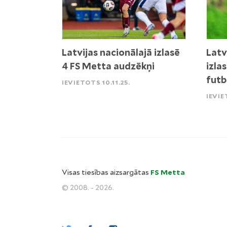
Latvijas nacionālajā izlasē
Latv
4 FS Metta audzēkņi
izla
futb
IEVIETOTS 10.11.25.
IEVIE
Visas tiesības aizsargātas
FS Metta
© 2008. - 2026.