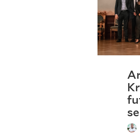
Ar
Kr
fu
se