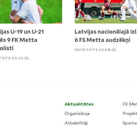
ijas U-19 un U-21
Latvijas nacionālajā iz
sēs 9 FK Metta
6 FS Metta audzēkņi
olisti
IEVIETOTS 29.08.25.
TOTS 06.10.25.
Aktualitātes
FK Me
Organizācija
Projekt
Atbalstītāji
Sporta