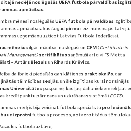
dītajā nedēļā noslēgušās UEFA futbola pārvaldības izglīt
rammas apmācības.
mbra mēnesī noslēgušās
UEFA futbola pārvaldības
izglītīb
rammas apmācības, kas šogad
pirmo
reizi norisinājās Latvijā,
ammas uzņemšanu uzticot Latvijas Futbola federācijai.
ņus mēnešus
ilgās mācības noslēguši un
CFM
(
Certificate in
ball Management)
sertifikātus
saņēmuši arī divi FS Metta
ālisti –
Artūrs Biezais
un
Rihards Krēvics.
ību dalībnieki piedalījās gan klātienes
praktiskajās
, gan
ļinātās
tālmācības
sesijās
, un šie izglītības kursi norisinājās
nnas Universitātes
paspārnē, kas ļauj dalībniekiem iekļautie
as kredītpunktu pārneses un uzkrāšanas sistēmā (
ECTS
).
ammas mērķis bija veicināt futbola speciālistu
profesionāl
ību
un
izpratni
futbola procesos, aptverot tādus tēmu lokus
Pasaules futbola uzbūve;