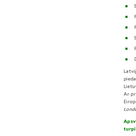
Latvi
pieda
Lietuv
Ar pr
Eiro
Londo
Apsv
turpi