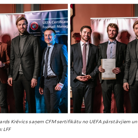
hards Krēvics saņem CFM sertifikātu no UEFA pārstāvjiem un
: LFF