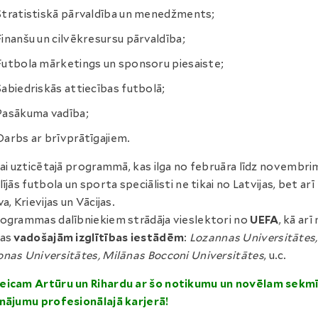
Stratistiskā pārvaldība un menedžments;
Finanšu un cilvēkresursu pārvaldība;
Futbola mārketings un sponsoru piesaiste;
Sabiedriskās attiecības futbolā;
Pasākuma vadība;
Darbs ar brīvprātīgajiem.
jai uzticētajā programmā, kas ilga no februāra līdz novembri
lījās futbola un sporta speciālisti ne tikai no Latvijas, bet arī
a, Krievijas un Vācijas.
ogrammas dalībniekiem strādāja vieslektori no
UEFA
, kā arī
pas
vadošajām izglītības iestādēm
:
Lozannas Universitātes,
nas Universitātes, Milānas Bocconi Universitātes
, u.c.
eicam Artūru un Rihardu ar šo notikumu un novēlam sekm
nājumu profesionālajā karjerā!