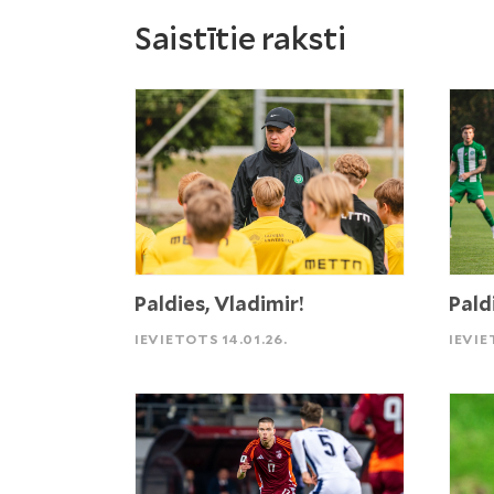
Saistītie raksti
Paldies, Vladimir!
Pald
IEVIETOTS 14.01.26.
IEVIE