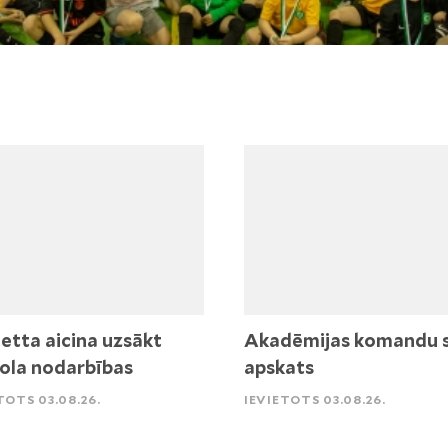
etta aicina uzsākt
Akadēmijas komandu 
ola nodarbības
apskats
TOTS 03.08.26.
IEVIETOTS 03.08.26.