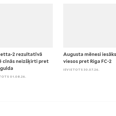
etta-2 rezultatīvā
Augusta mēnesi iesāk
ē cīnās neizšķirti pret
viesos pret Riga FC-2
igulda
IEVIETOTS 30.07.26.
TOTS 01.08.26.