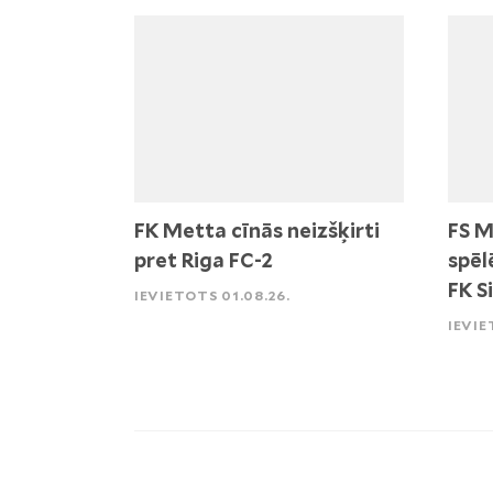
FK Metta cīnās neizšķirti
FS M
pret Riga FC-2
spēl
FK S
IEVIETOTS 01.08.26.
IEVIE