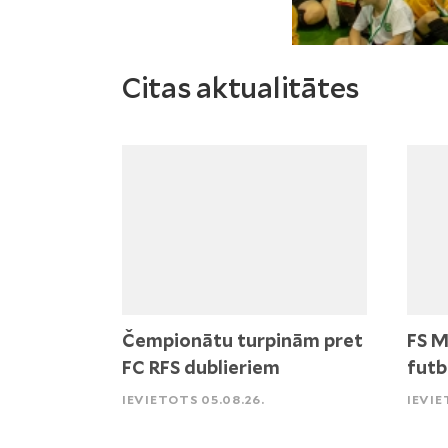
Citas aktualitātes
Čempionātu turpinām pret
FS M
FC RFS dublieriem
futb
IEVIETOTS 05.08.26.
IEVIE