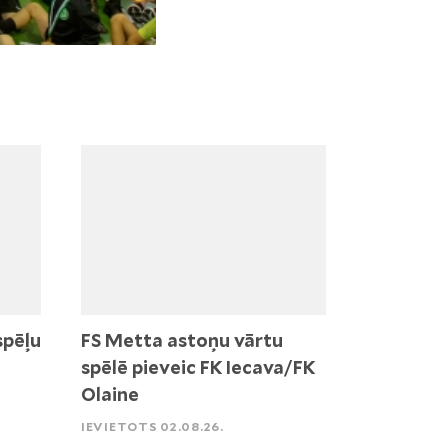
spēļu
FS Metta astoņu vārtu
spēlē pieveic FK Iecava/FK
Olaine
IEVIETOTS 02.08.26.