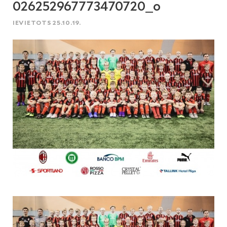
026252967773470720_o
IEVIETOTS 25.10.19.