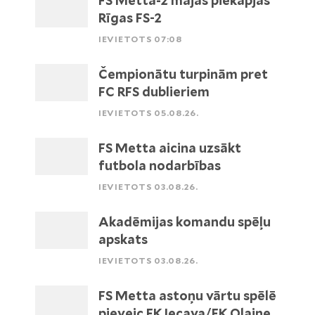
FS Metta-2 mājās piekāpjas
Rīgas FS-2
IEVIETOTS 07:08
Čempionātu turpinām pret
FC RFS dublieriem
IEVIETOTS 05.08.26.
FS Metta aicina uzsākt
futbola nodarbības
IEVIETOTS 03.08.26.
Akadēmijas komandu spēļu
apskats
IEVIETOTS 03.08.26.
FS Metta astoņu vārtu spēlē
pieveic FK Iecava/FK Olaine