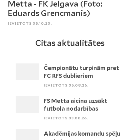
Metta - FK Jelgava (Foto:
Eduards Grencmanis)
IEVIETOTS 05.10.20.
Citas aktualitātes
Čempionātu turpinām pret
FC RFS dublieriem
IEVIETOTS 05.08.26.
FS Metta aicina uzsākt
futbola nodarbības
IEVIETOTS 03.08.26.
Akadēmijas komandu spēļu