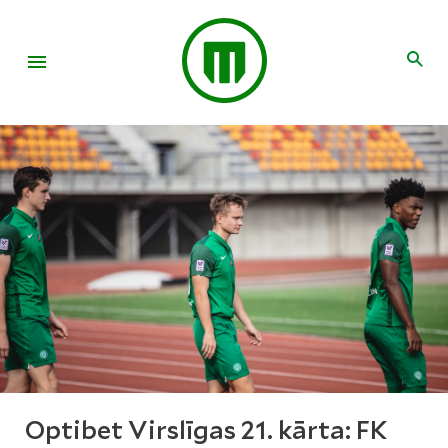
Optibet Virslīgas 21. kārta: FK