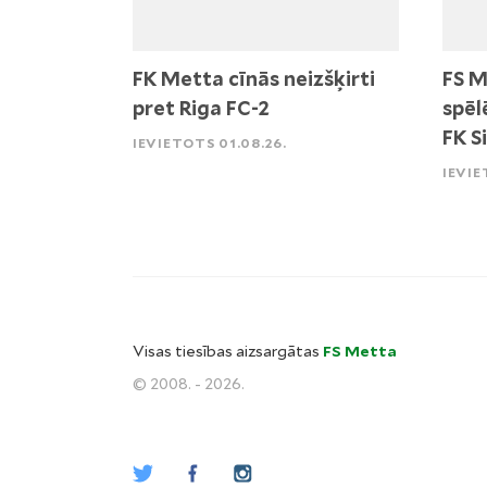
FK Metta cīnās neizšķirti
FS M
pret Riga FC-2
spēl
FK S
IEVIETOTS 01.08.26.
IEVIE
Visas tiesības aizsargātas
FS Metta
© 2008. - 2026.