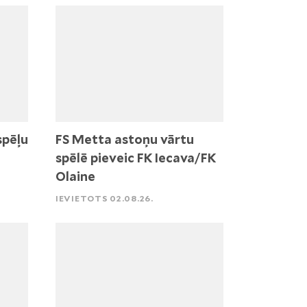
spēļu
FS Metta astoņu vārtu
spēlē pieveic FK Iecava/FK
Olaine
IEVIETOTS 02.08.26.