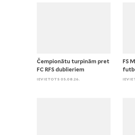
Čempionātu turpinām pret
FS M
FC RFS dublieriem
futb
IEVIETOTS 05.08.26.
IEVIE