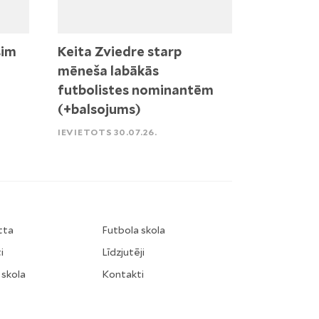
sim
Keita Zviedre starp
mēneša labākās
futbolistes nominantēm
(+balsojums)
IEVIETOTS 30.07.26.
tta
Futbola skola
i
Līdzjutēji
 skola
Kontakti