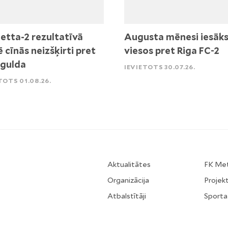
etta-2 rezultatīvā
Augusta mēnesi iesāk
ē cīnās neizšķirti pret
viesos pret Riga FC-2
igulda
IEVIETOTS 30.07.26.
TOTS 01.08.26.
Aktualitātes
FK Me
Organizācija
Projekt
Atbalstītāji
Sporta