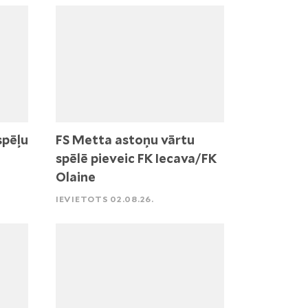
spēļu
FS Metta astoņu vārtu
spēlē pieveic FK Iecava/FK
Olaine
IEVIETOTS 02.08.26.