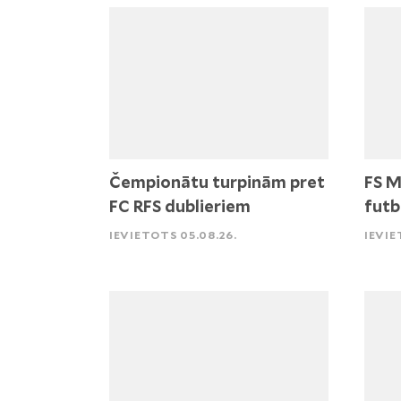
Čempionātu turpinām pret
FS M
FC RFS dublieriem
futb
IEVIETOTS 05.08.26.
IEVIE