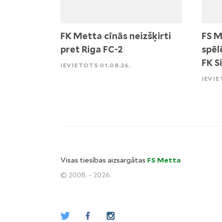
FK Metta cīnās neizšķirti
FS M
pret Riga FC-2
spēl
FK S
IEVIETOTS 01.08.26.
IEVIE
Visas tiesības aizsargātas
FS Metta
© 2008. - 2026.