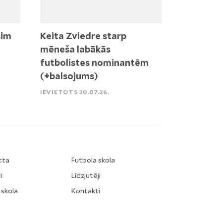
sim
Keita Zviedre starp
mēneša labākās
futbolistes nominantēm
(+balsojums)
IEVIETOTS 30.07.26.
tta
Futbola skola
i
Līdzjutēji
 skola
Kontakti