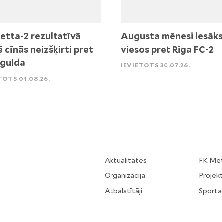
etta-2 rezultatīvā
Augusta mēnesi iesāk
ē cīnās neizšķirti pret
viesos pret Riga FC-2
igulda
IEVIETOTS 30.07.26.
TOTS 01.08.26.
Aktualitātes
FK Me
Organizācija
Projekt
Atbalstītāji
Sporta