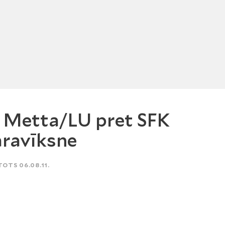
 Metta/LU pret SFK
ravīksne
TOTS 06.08.11.