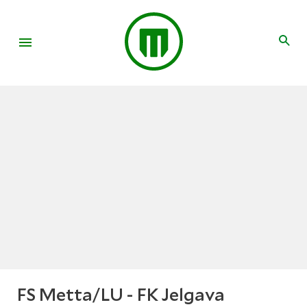
FS Metta/LU - FK Jelgava