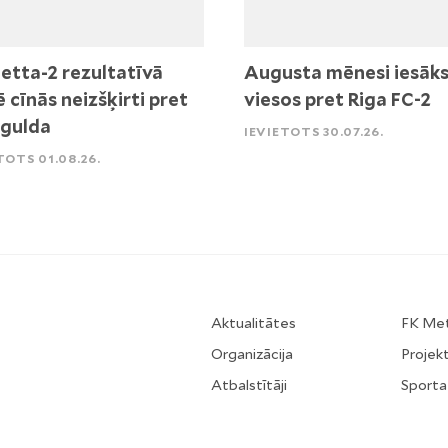
etta-2 rezultatīvā
Augusta mēnesi iesāk
ē cīnās neizšķirti pret
viesos pret Riga FC-2
igulda
IEVIETOTS 30.07.26.
TOTS 01.08.26.
Aktualitātes
FK Me
Organizācija
Projekt
Atbalstītāji
Sporta