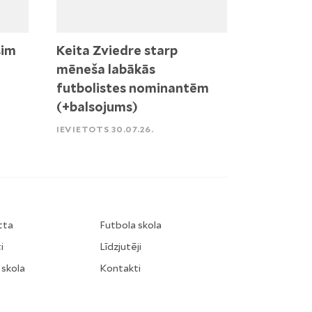
sim
Keita Zviedre starp
mēneša labākās
futbolistes nominantēm
(+balsojums)
IEVIETOTS 30.07.26.
tta
Futbola skola
i
Līdzjutēji
 skola
Kontakti