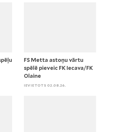
spēļu
FS Metta astoņu vārtu
spēlē pieveic FK Iecava/FK
Olaine
IEVIETOTS 02.08.26.