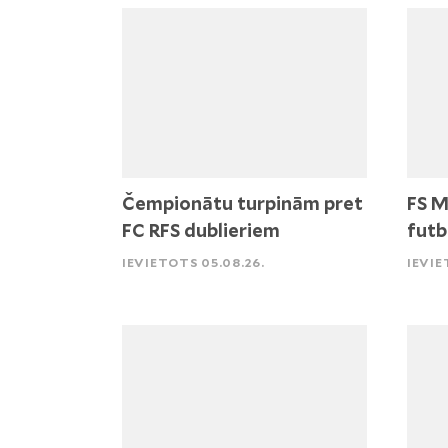
Čempionātu turpinām pret
FS M
FC RFS dublieriem
futb
IEVIETOTS 05.08.26.
IEVIE