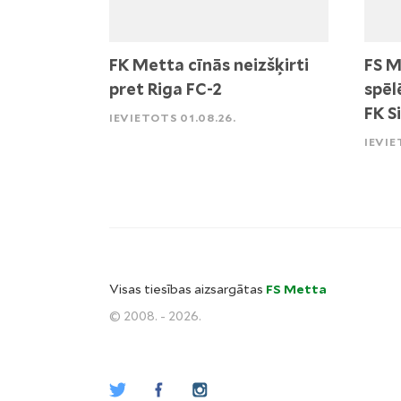
FK Metta cīnās neizšķirti
FS M
pret Riga FC-2
spēl
FK S
IEVIETOTS 01.08.26.
IEVIE
Visas tiesības aizsargātas
FS Metta
© 2008. - 2026.