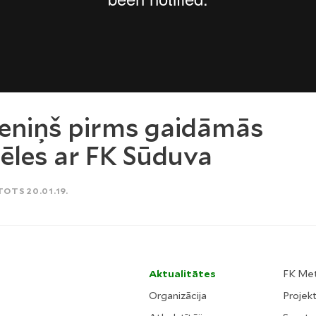
eniņš pirms gaidāmās
ēles ar FK Sūduva
TOTS 20.01.19.
Aktualitātes
FK Me
Organizācija
Projekt