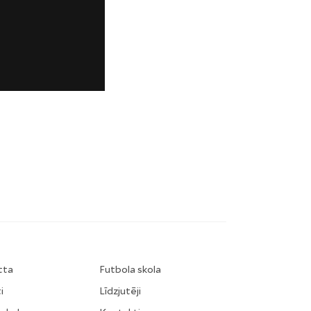
tta
Futbola skola
i
Līdzjutēji