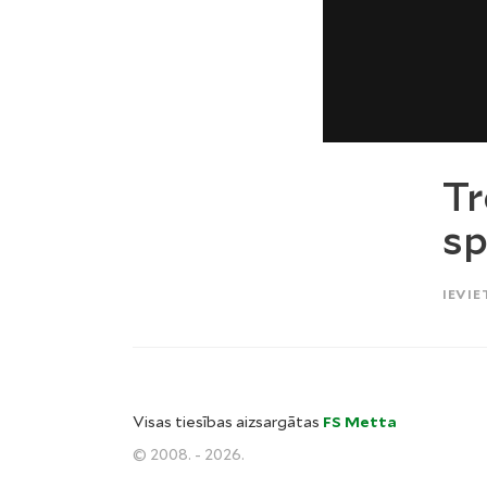
Tr
sp
IEVIE
Visas tiesības aizsargātas
FS Metta
© 2008. - 2026.