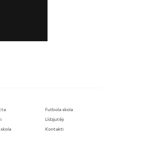
tta
Futbola skola
i
Līdzjutēji
 skola
Kontakti