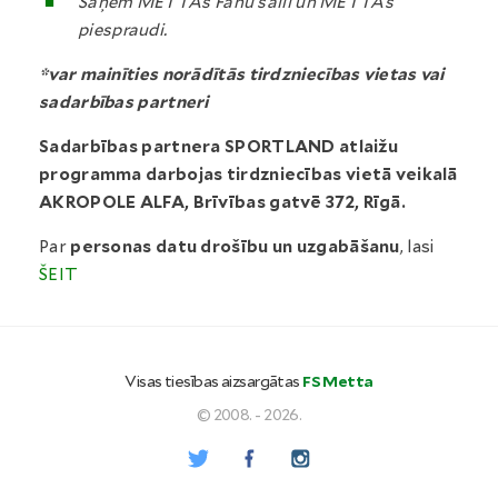
Saņem METTAs Fanu šalli un METTAs
piespraudi.
*var mainīties norādītās tirdzniecības vietas vai
sadarbības partneri
Sadarbības partnera SPORTLAND atlaižu
programma darbojas tirdzniecības vietā veikalā
AKROPOLE ALFA, Brīvības gatvē 372, Rīgā.
Par
personas datu drošību un uzgabāšanu
, lasi
ŠEIT
Visas tiesības aizsargātas
FS Metta
© 2008. - 2026.