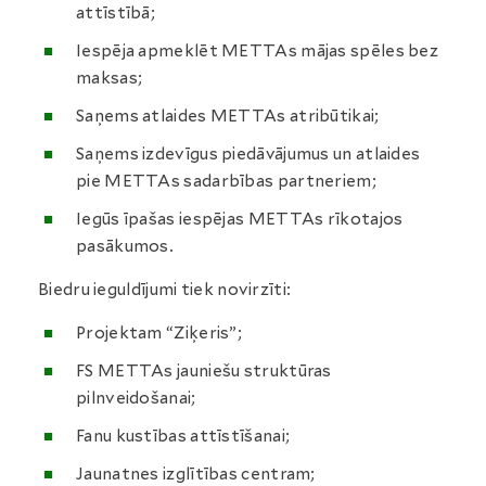
attīstībā;
Iespēja apmeklēt METTAs mājas spēles bez
maksas;
Saņems atlaides METTAs atribūtikai;
Saņems izdevīgus piedāvājumus un atlaides
pie METTAs sadarbības partneriem;
Iegūs īpašas iespējas METTAs rīkotajos
pasākumos.
Biedru ieguldījumi tiek novirzīti:
Projektam “Ziķeris”;
FS METTAs jauniešu struktūras
pilnveidošanai;
Fanu kustības attīstīšanai;
Jaunatnes izglītības centram;