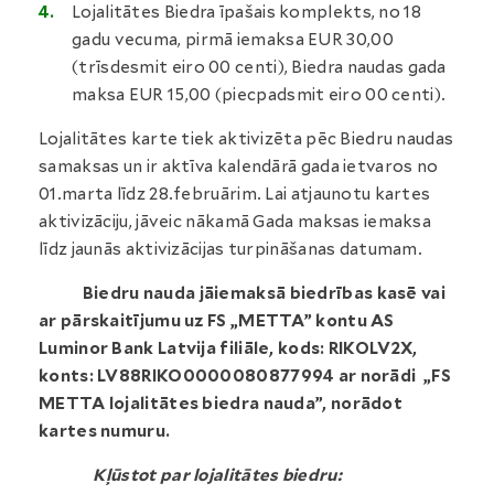
Lojalitātes Biedra īpašais komplekts, no 18
gadu vecuma, pirmā iemaksa EUR 30,00
(trīsdesmit eiro 00 centi), Biedra naudas gada
maksa EUR 15,00 (piecpadsmit eiro 00 centi).
Lojalitātes karte tiek aktivizēta pēc Biedru naudas
samaksas un ir aktīva kalendārā gada ietvaros no
01.marta līdz 28.februārim. Lai atjaunotu kartes
aktivizāciju, jāveic nākamā Gada maksas iemaksa
līdz jaunās aktivizācijas turpināšanas datumam.
Biedru nauda jāiemaksā biedrības kasē vai
ar pārskaitījumu uz FS „METTA” kontu AS
Luminor Bank Latvija filiāle, kods: RIKOLV2X,
konts: LV88RIKO0000080877994 ar norādi „FS
METTA lojalitātes biedra nauda”, norādot
kartes numuru.
Kļūstot par lojalitātes biedru: