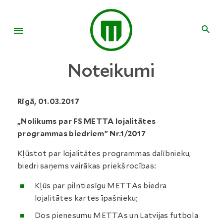
Noteikumi
Rīgā,
01.03.2017
„Nolikums par FS METTA lojalitātes
programmas biedriem” Nr.1/2017
Kļūstot par lojalitātes programmas dalībnieku,
biedri saņems vairākas priekšrocības:
Kļūs par pilntiesīgu METTAs biedra
lojalitātes kartes īpašnieku;
Dos pienesumu METTAs un Latvijas futbola