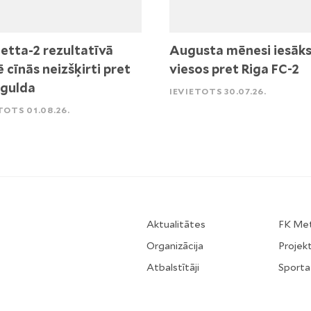
etta-2 rezultatīvā
Augusta mēnesi iesāk
ē cīnās neizšķirti pret
viesos pret Riga FC-2
igulda
IEVIETOTS 30.07.26.
TOTS 01.08.26.
Aktualitātes
FK Me
Organizācija
Projekt
Atbalstītāji
Sporta