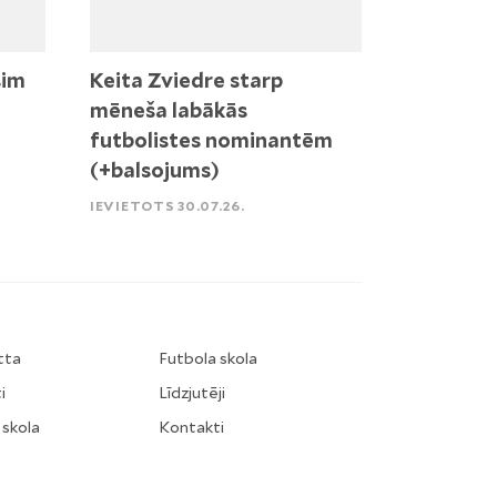
sim
Keita Zviedre starp
mēneša labākās
futbolistes nominantēm
(+balsojums)
IEVIETOTS 30.07.26.
tta
Futbola skola
i
Līdzjutēji
 skola
Kontakti