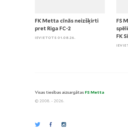
FK Metta cīnās neizšķirti
FS M
pret Riga FC-2
spēl
FK S
IEVIETOTS 01.08.26.
IEVIE
Visas tiesības aizsargātas
FS Metta
© 2008. - 2026.