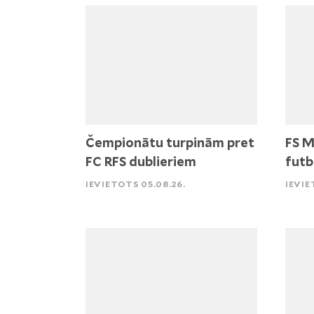
Čempionātu turpinām pret
FS M
FC RFS dublieriem
futb
IEVIETOTS 05.08.26.
IEVIE