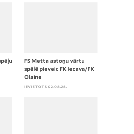
spēļu
FS Metta astoņu vārtu
spēlē pieveic FK Iecava/FK
Olaine
IEVIETOTS 02.08.26.