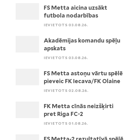
FS Metta aicina uzsākt
futbola nodarbības
IEVIETOTS 03.08.26.
Akadēmijas komandu spēļu
apskats
IEVIETOTS 03.08.26.
FS Metta astoņu vārtu spēlē
pieveic FK Iecava/FK Olaine
IEVIETOTS 02.08.26.
FK Metta cīnās neizšķirti
pret Riga FC-2
IEVIETOTS 01.08.26.
FS Metta-2 rezultatīvā spēlē