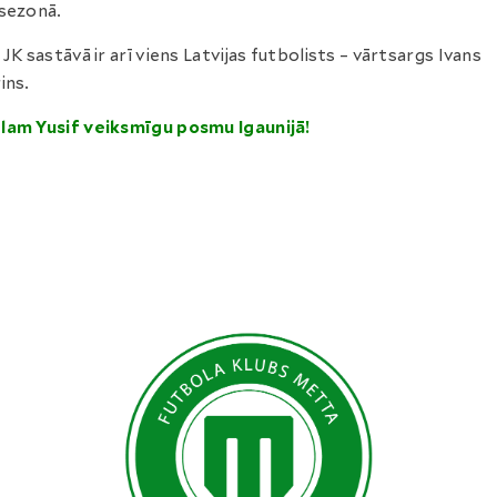
sezonā.
 JK sastāvā ir arī viens Latvijas futbolists – vārtsargs Ivans
ins.
lam Yusif veiksmīgu posmu Igaunijā!