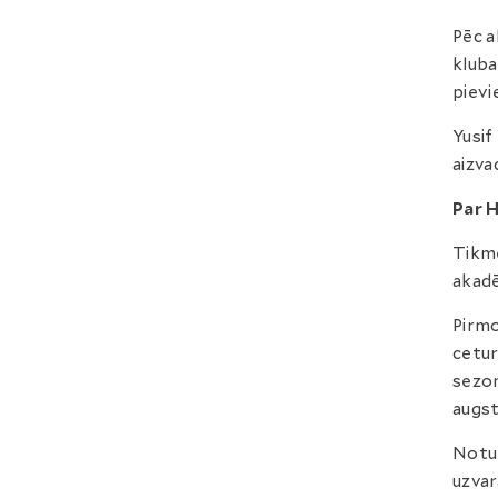
Pēc a
klub
pievi
Yusif
aizvad
Par H
Tikmē
akadē
Pirmo
cetur
sezon
augst
Notur
uzvar