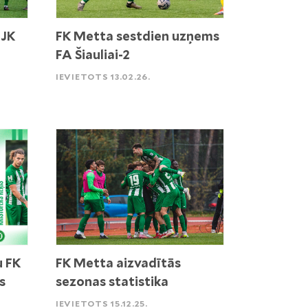
 JK
FK Metta sestdien uzņems
FA Šiauliai-2
IEVIETOTS 13.02.26.
u FK
FK Metta aizvadītās
s
sezonas statistika
IEVIETOTS 15.12.25.