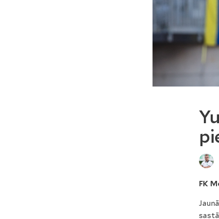
Yu
pi
FK Me
Jaunā
sastā