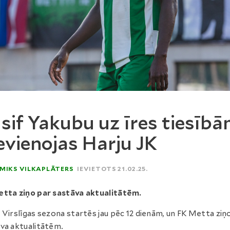
sif Yakubu uz īres tiesīb
evienojas Harju JK
MIKS VILKAPLĀTERS
IEVIETOTS 21.02.25.
tta ziņo par sastāva aktualitātēm.
 Virslīgas sezona startēs jau pēc 12 dienām, un FK Metta ziņ
va aktualitātēm.