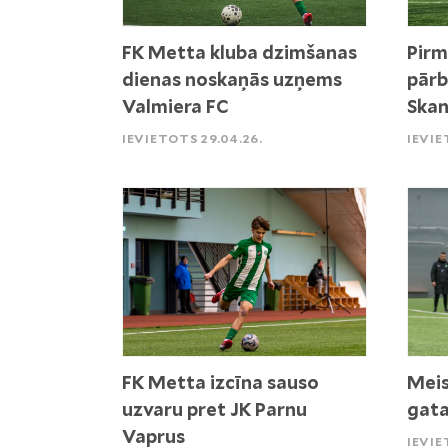
FK Metta kluba dzimšanas
Pirm
dienas noskaņās uzņems
pārb
Valmiera FC
Skan
IEVIETOTS 29.04.26.
IEVIE
FK Metta izcīna sauso
Meis
uzvaru pret JK Parnu
gata
Vaprus
IEVIE