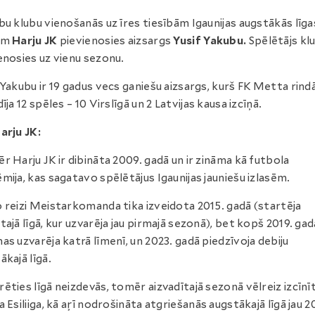
bu klubu vienošanās uz īres tiesībām Igaunijas augstākās līga
am
Harju JK
pievienosies aizsargs
Yusif Yakubu.
Spēlētājs k
enosies uz vienu sezonu.
 Yakubu ir 19 gadus vecs ganiešu aizsargs, kurš FK Metta rind
īja 12 spēles – 10 Virslīgā un 2 Latvijas kausa izcīņā.
arju JK:
r Harju JK ir dibināta 2009. gadā un ir zināma kā futbola
mija, kas sagatavo spēlētājus Igaunijas jauniešu izlasēm.
 reizi Meistarkomanda tika izveidota 2015. gadā (startēja
tajā līgā, kur uzvarēja jau pirmajā sezonā), bet kopš 2019. gad
as uzvarēja katrā līmenī, un 2023. gadā piedzīvoja debiju
ākajā līgā.
ēties līgā neizdevās, tomēr aizvadītajā sezonā vēlreiz izcīnī
a Esiliiga, kā aŗī nodrošināta atgriešanās augstākajā līgā jau 2