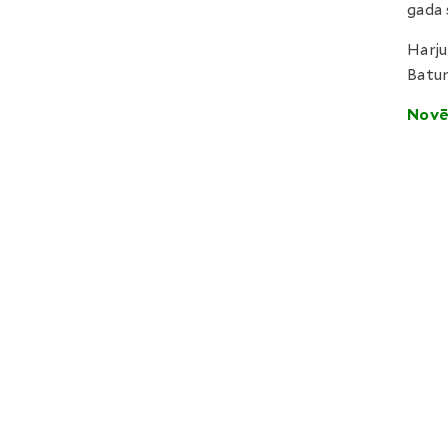
gada 
Harju
Batur
N
ovē