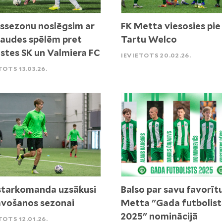
ssezonu noslēgsim ar
FK Metta viesosies pie
audes spēlēm pret
Tartu Welco
stes SK un Valmiera FC
IEVIETOTS 20.02.26.
TOTS 13.03.26.
tarkomanda uzsākusi
Balso par savu favorīt
vošanos sezonai
Metta "Gada futbolist
2025" nominācijā
TOTS 12.01.26.