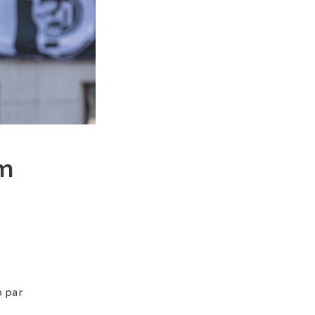
ām
o par