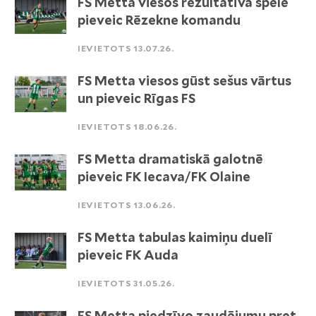
FS Metta viesos rezultatīvā spēlē
pieveic Rēzekne komandu
IEVIETOTS 13.07.26.
FS Metta viesos gūst sešus vārtus
un pieveic Rīgas FS
IEVIETOTS 18.06.26.
FS Metta dramatiskā galotnē
pieveic FK Iecava/FK Olaine
IEVIETOTS 13.06.26.
FS Metta tabulas kaimiņu duelī
pieveic FK Auda
IEVIETOTS 31.05.26.
FS Metta piedzīvo zaudējumu pret