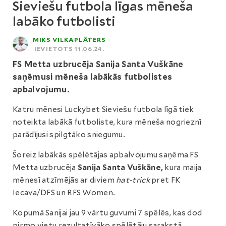
Sieviešu futbola līgas mēneša
labāko futbolisti
MIKS VILKAPLĀTERS
IEVIETOTS 11.06.24.
FS Metta uzbrucēja Sanija Santa Vuškāne
saņēmusi mēneša labākās futbolistes
apbalvojumu.
Katru mēnesi Luckybet Sieviešu futbola līgā tiek
noteikta labākā futboliste, kura mēneša nogrieznī
parādījusi spilgtāko sniegumu.
Šoreiz labākās spēlētājas apbalvojumu saņēma FS
Metta uzbrucēja
Sanija Santa Vuškāne,
kura maija
mēnesī atzīmējās ar diviem
hat-trick
pret FK
Iecava/DFS un RFS Women.
Kopumā Sanijai jau 9 vārtu guvumi 7 spēlēs, kas dod
pirmo vietu rezultatīvāko spēlētāju sarakstā.