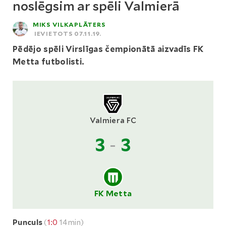
noslēgsim ar spēli Valmierā
MIKS VILKAPLĀTERS
IEVIETOTS 07.11.19.
Pēdējo spēli Virslīgas čempionātā aizvadīs FK
Metta futbolisti.
Valmiera FC
3
-
3
FK Metta
Punculs
(
1:0
14min)