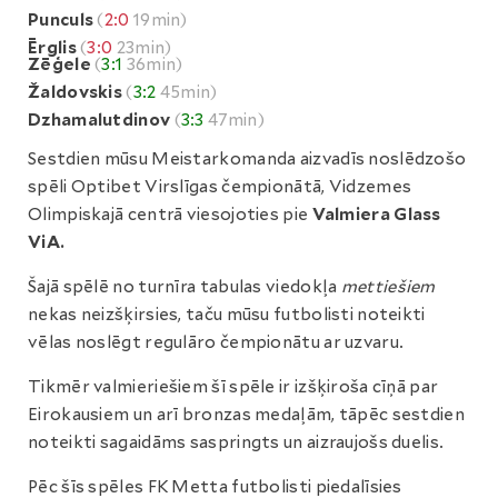
Punculs
(
2:0
19min)
Ērglis
(
3:0
23min)
Zēģele
(
3:1
36min)
Žaldovskis
(
3:2
45min)
Dzhamalutdinov
(
3:3
47min)
Sestdien mūsu Meistarkomanda aizvadīs noslēdzošo
spēli Optibet Virslīgas čempionātā, Vidzemes
Olimpiskajā centrā viesojoties pie
Valmiera Glass
ViA.
Šajā spēlē no turnīra tabulas viedokļa
mettiešiem
nekas neizšķirsies, taču mūsu futbolisti noteikti
vēlas noslēgt regulāro čempionātu ar uzvaru.
Tikmēr valmieriešiem šī spēle ir izšķiroša cīņā par
Eirokausiem un arī bronzas medaļām, tāpēc sestdien
noteikti sagaidāms saspringts un aizraujošs duelis.
Pēc šīs spēles FK Metta futbolisti piedalīsies