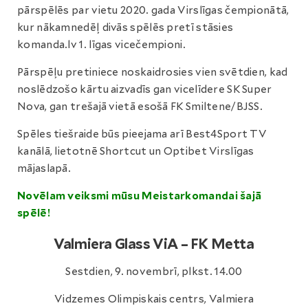
pārspēlēs par vietu 2020. gada Virslīgas čempionātā,
kur nākamnedēļ divās spēlēs pretī stāsies
komanda.lv 1. līgas vicečempioni.
Pārspēļu pretiniece noskaidrosies vien svētdien, kad
noslēdzošo kārtu aizvadīs gan vicelīdere SK Super
Nova, gan trešajā vietā esošā FK Smiltene/BJSS.
Spēles tiešraide būs pieejama arī Best4Sport TV
kanālā, lietotnē Shortcut un Optibet Virslīgas
mājaslapā.
Novēlam veiksmi mūsu Meistarkomandai šajā
spēlē!
Valmiera Glass ViA – FK Metta
Sestdien, 9. novembrī, plkst. 14.00
Vidzemes Olimpiskais centrs, Valmiera