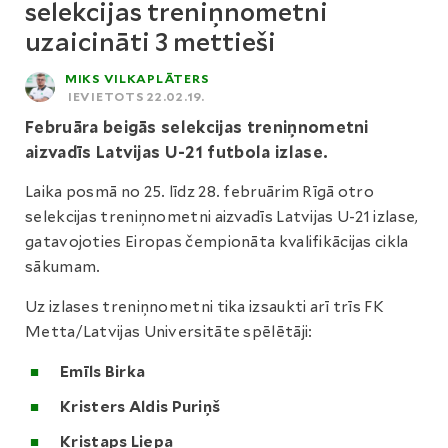
selekcijas treniņnometni
uzaicināti 3 mettieši
MIKS VILKAPLĀTERS
IEVIETOTS 22.02.19.
Februāra beigās selekcijas treniņnometni
aizvadīs Latvijas U-21 futbola izlase.
Laika posmā no 25. līdz 28. februārim Rīgā otro
selekcijas treniņnometni aizvadīs Latvijas U-21 izlase,
gatavojoties Eiropas čempionāta kvalifikācijas cikla
sākumam.
Uz izlases treniņnometni tika izsaukti arī trīs FK
Metta/Latvijas Universitāte spēlētāji:
Emīls Birka
Kristers Aldis Puriņš
Kristaps Liepa