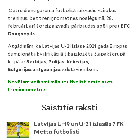
Četru dienu garumā futbolisti aizvadīs vairākus
treniņus, bet treniņnometnes noslēgumā, 28.
februārī, arī šoreiz aizvadīs pārbaudes spēli pret
BFC
Daugavpils
.
Atgādinām, ka Latvijas U-21 izlase 2021.gada Eiropas
čempionāta kvalifikācijā tika izlozēta 5.apakšgrupā
kopā ar
Serbijas, Polijas, Krievijas,
Bulgārijas
un
Igaunijas
valstsvienībām.
Novēlam veiksmi mūsu futbolistiem izlases
treniņnometnē!
Saistītie raksti
Latvijas U-19 un U-21 izlasēs 7 FK
Metta futbolisti