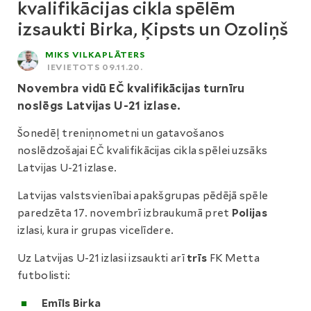
kvalifikācijas cikla spēlēm
izsaukti Birka, Ķipsts un Ozoliņš
MIKS VILKAPLĀTERS
IEVIETOTS 09.11.20.
Novembra vidū EČ kvalifikācijas turnīru
noslēgs Latvijas U-21 izlase.
Šonedēļ treniņnometni un gatavošanos
noslēdzošajai EČ kvalifikācijas cikla spēlei uzsāks
Latvijas U-21 izlase.
Latvijas valstsvienībai apakšgrupas pēdējā spēle
paredzēta 17. novembrī izbraukumā pret
Polijas
izlasi, kura ir grupas vicelīdere.
Uz Latvijas U-21 izlasi izsaukti arī
trīs
FK Metta
futbolisti:
Emīls Birka