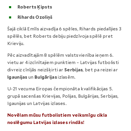
Roberts Ķipsts
Rihards Ozoliņš
Šajā ciklā Emīls aizvadīja 6 spēles, Rihards piedalījies 3
spēlēs, bet Roberts debiju piedzīvoja spēlē pret
Krieviju.
Pēc aizvadītajām 8 spēlēm valstsvienība ieņem 6.
vietu ar 4 izcīnītajiem punktiem – Latvijas futbolisti
divreiz cīnījās neizšķirti ar
Serbijas
, bet pa reizei ar
Igaunijas
un
Bulgārijas
izlasēm.
U-21 vecuma Eiropas čempionāta kvalifikācijas 5.
grupā sacenšas Krievijas, Polijas, Bulgārijas, Serbijas,
Igaunijas un Latvijas izlases.
Novēlam mūsu futbolistiem veiksmīgu cikla
noslēgumu Latvijas izlases rindās!