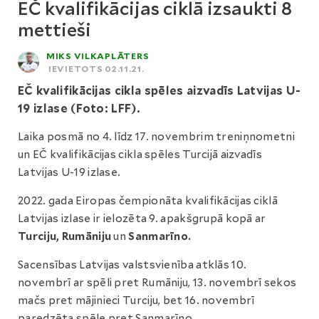
EČ kvalifikācijas ciklā izsaukti 8
mettieši
MIKS VILKAPLĀTERS
IEVIETOTS 02.11.21.
EČ kvalifikācijas cikla spēles aizvadīs Latvijas U-
19 izlase (Foto: LFF).
Laika posmā no 4. līdz 17. novembrim treniņnometni
un EČ kvalifikācijas cikla spēles Turcijā aizvadīs
Latvijas U-19 izlase.
2022. gada Eiropas čempionāta kvalifikācijas ciklā
Latvijas izlase ir ielozēta 9. apakšgrupā kopā ar
Turciju, Rumāniju
un
Sanmarīno.
Sacensības Latvijas valstsvienība atklās 10.
novembrī ar spēli pret Rumāniju, 13. novembrī sekos
mačs pret mājinieci Turciju, bet 16. novembrī
paredzēta spēle pret Sanmarīno.