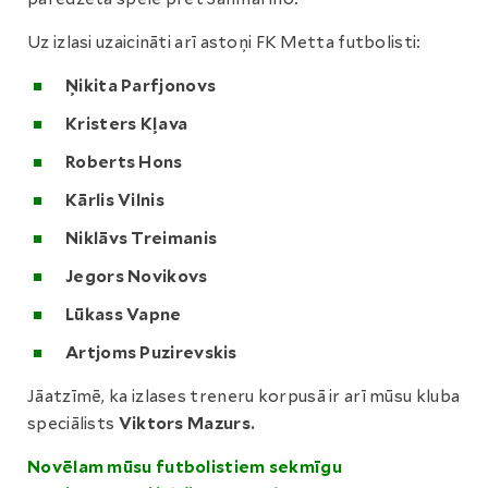
Uz izlasi uzaicināti arī astoņi FK Metta futbolisti:
Ņikita Parfjonovs
Kristers Kļava
Roberts Hons
Kārlis Vilnis
Niklāvs Treimanis
Jegors Novikovs
Lūkass Vapne
Artjoms Puzirevskis
Jāatzīmē, ka izlases treneru korpusā ir arī mūsu kluba
speciālists
Viktors Mazurs.
Novēlam mūsu futbolistiem sekmīgu