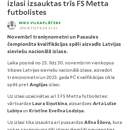
izlasi izsauktas trīs FS Metta
futbolistes
MIKS VILKAPLĀTERS
IEVIETOTS 24.11.21.
Novembrī treniņnometni un Pasaules
čempionāta kvalifikācijas spēli aizvadīs Latvijas
sieviešu nacionālā izlase.
Laika posmā no 25. līdz 30. novembrim vienkopus
tiksies Latvijas sieviešu nacionālā izlase, aizvadot
treniņnometni un 2023. gada PČ kvalifikācijas cikla
spēli pret
Anglijas
izlasi.
Uz izlasi uzaicinātas arī 3 FS Metta futbolistes:
vārtsardze
Laura Siņutkina
, aizsardzes
Arta Luīze
Lubiņa
un
Kristīne Evelīna Lodziņa.
Uz izlasi tika izsaukta arī pussardze
Alīna Šilova,
kura
rokas savainojuma dēļ izlasei diemžēl pievienoties