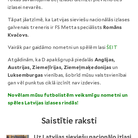
izlasei nevarēs.
Tāpat jāatzīmē, ka Latvijas sieviešu nacionālās izlases
galvenais treneris ir FS Metta speciālists
Romāns
Kvačovs.
Vairāk par gaidāmo nometni un spēlēm lasi
ŠEIT
Atgādinām, ka D apakšgrupā piedalās
Anglijas,
Austrijas, Ziemeļīrijas, Ziemeļmaķedonijas
un
Luksemburgas
vienības, šobrīd mūsu valstsvienībai
gan vēl punktus ciklā izcīnīt nav izdevies.
Novēlam mūsu futbolistēm veiksmīgu nometni un
spēles Latvijas izlases rindās!
Saistītie raksti
Uz Latvijas sieviešu nacionālo izlasi