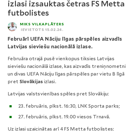
izlasi izsauktas četras FS Metta
futbolistes
MIKS VILKAPLĀTERS
IEVIETOTS 15.02.24.
Februārī UEFA Nāciju līgas pārspēles aizvadīs
Latvijas sieviešu nacionālā izlase.
Februāra otrajā pusē vienkopus tiksies Latvijas
sieviešu nacionālā izlase, kas aizvadīs treniņnometni
un divas UEFA Nāciju līgas pārspēles par vietu B līgā
pret
Slovākijas
izlasi.
Latvijas valstsvienības spēles pret Slovākiju:
23. februāris, plkst. 16:30, LNK Sporta parks;
27. februāris, plkst. 19.00 viesos Trnavā.
Uz izlasi uzaicinātas arī 4 FS Metta futbolistes: