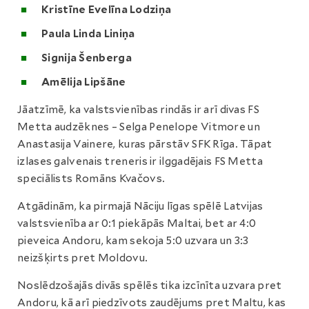
Kristīne Evelīna Lodziņa
Paula Linda Liniņa
Signija Šenberga
Amēlija Lipšāne
Jāatzīmē, ka valstsvienības rindās ir arī divas FS
Metta audzēknes – Selga Penelope Vitmore un
Anastasija Vainere, kuras pārstāv SFK Rīga. Tāpat
izlases galvenais treneris ir ilggadējais FS Metta
speciālists Romāns Kvačovs.
Atgādinām, ka pirmajā Nāciju līgas spēlē Latvijas
valstsvienība ar 0:1 piekāpās Maltai, bet ar 4:0
pieveica Andoru, kam sekoja 5:0 uzvara un 3:3
neizšķirts pret Moldovu.
Noslēdzošajās divās spēlēs tika izcīnīta uzvara pret
Andoru, kā arī piedzīvots zaudējums pret Maltu, kas