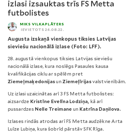
izlasi izsauktas trīs FS Metta
futbolistes
MIKS VILKAPLĀTERS
IEVIETOTS 24.08.22.
Augusta izskaņā vienkopus tiksies Latvijas
sieviešu nacionālā izlase (Foto: LFF).
28. augustā vienkopus tiksies Latvijas sieviešu
nacionālā izlase, kura noslēgs Pasaules kausa
kvalifikācijas ciklu ar spēlēm pret
Ziemeļmaķedonijas
un
Ziemeļīrijas
valstvienībām.
Uz izlasi uzaicinātas arī 3 FS Metta futbolistes:
aizsardze
Kristīne Evelīna Lodziņa,
kā arī
pussardzes
Nelle Treimane
un
Katrīna Daņilova.
Izlases rindās atrodas arī FS Metta audzēkne Arta
Luīze Lubiņa, kura šobrīd pārstāv SFK Rīga.