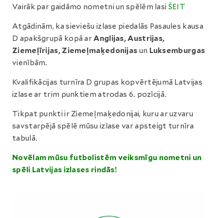
Vairāk par gaidāmo nometni un spēlēm lasi
ŠEIT
Atgādinām, ka sieviešu izlase piedalās Pasaules kausa
D apakšgrupā kopā ar
Anglijas, Austrijas,
Ziemeļīrijas, Ziemeļmaķedonijas
un
Luksemburgas
vienībām.
Kvalifikācijas turnīra D grupas kopvērtējumā Latvijas
izlase ar trim punktiem atrodas 6. pozīcijā.
Tikpat punkti ir Ziemeļmaķedonijai, kuru ar uzvaru
savstarpējā spēlē mūsu izlase var apsteigt turnīra
tabulā.
Novēlam mūsu futbolistēm veiksmīgu nometni un
spēli Latvijas izlases rindās!