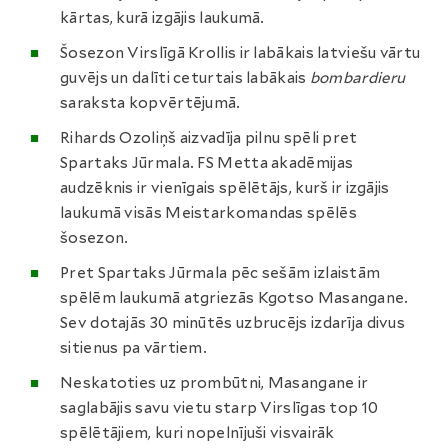
kārtas, kurā izgājis laukumā.
Šosezon Virslīgā Krollis ir labākais latviešu vārtu
guvējs un dalīti ceturtais labākais
bombardieru
saraksta kopvērtējumā.
Rihards Ozoliņš aizvadīja pilnu spēli pret
Spartaks Jūrmala. FS Metta akadēmijas
audzēknis ir vienīgais spēlētājs, kurš ir izgājis
laukumā visās Meistarkomandas spēlēs
šosezon.
Pret Spartaks Jūrmala pēc sešām izlaistām
spēlēm laukumā atgriezās Kgotso Masangane.
Sev dotajās 30 minūtēs uzbrucējs izdarīja divus
sitienus pa vārtiem.
Neskatoties uz prombūtni, Masangane ir
saglabājis savu vietu starp Virslīgas top 10
spēlētājiem, kuri nopelnījuši visvairāk