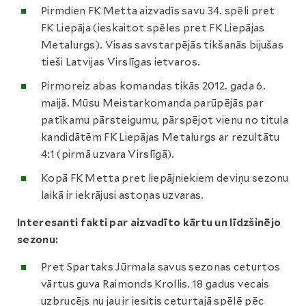
Pirmdien FK Metta aizvadīs savu 34. spēli pret
FK Liepāja (ieskaitot spēles pret FK Liepājas
Metalurgs). Visas savstarpējās tikšanās bijušas
tieši Latvijas Virslīgas ietvaros.
Pirmoreiz abas komandas tikās 2012. gada 6.
maijā. Mūsu Meistarkomanda parūpējās par
patīkamu pārsteigumu, pārspējot vienu no titula
kandidātēm FK Liepājas Metalurgs ar rezultātu
4:1 (pirmā uzvara Virslīgā).
Kopā FK Metta pret liepājniekiem deviņu sezonu
laikā ir iekrājusi astoņas uzvaras.
Interesanti fakti par aizvadīto kārtu un līdzšinējo
sezonu:
Pret Spartaks Jūrmala savus sezonas ceturtos
vārtus guva Raimonds Krollis. 18 gadus vecais
uzbrucējs nu jau ir iesitis ceturtajā spēlē pēc