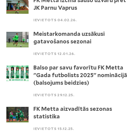
FK Metta izcīna sauso uzvaru pret
JK Parnu Vaprus
IEVIETOTS 04.02.26.
Meistarkomanda uzsākusi
gatavošanos sezonai
IEVIETOTS 12.01.26.
Balso par savu favorītu FK Metta
"Gada futbolists 2025" nominācijā
(balsojums beidzies)
IEVIETOTS 29.12.25.
FK Metta aizvadītās sezonas
statistika
IEVIETOTS 15.12.25.