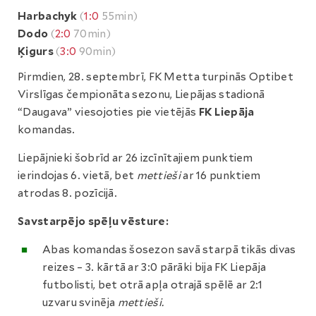
Harbachyk
(
1:0
55min)
Dodo
(
2:0
70min)
Ķigurs
(
3:0
90min)
Pirmdien, 28. septembrī, FK Metta turpinās Optibet
Virslīgas čempionāta sezonu, Liepājas stadionā
“Daugava” viesojoties pie vietējās
FK Liepāja
komandas.
Liepājnieki šobrīd ar 26 izcīnītajiem punktiem
ierindojas 6. vietā, bet
mettieši
ar 16 punktiem
atrodas 8. pozīcijā.
Savstarpējo spēļu vēsture:
Abas komandas šosezon savā starpā tikās divas
reizes – 3. kārtā ar 3:0 pārāki bija FK Liepāja
futbolisti, bet otrā apļa otrajā spēlē ar 2:1
uzvaru svinēja
mettieši.