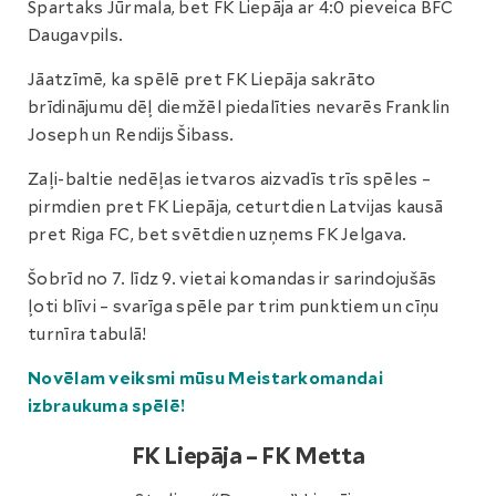
Spartaks Jūrmala, bet FK Liepāja ar 4:0 pieveica BFC
Daugavpils.
Jāatzīmē, ka spēlē pret FK Liepāja sakrāto
brīdinājumu dēļ diemžēl piedalīties nevarēs Franklin
Joseph un Rendijs Šibass.
Zaļi-baltie nedēļas ietvaros aizvadīs trīs spēles –
pirmdien pret FK Liepāja, ceturtdien Latvijas kausā
pret Riga FC, bet svētdien uzņems FK Jelgava.
Šobrīd no 7. līdz 9. vietai komandas ir sarindojušās
ļoti blīvi – svarīga spēle par trim punktiem un cīņu
turnīra tabulā!
Novēlam veiksmi mūsu Meistarkomandai
izbraukuma spēlē!
FK Liepāja – FK Metta