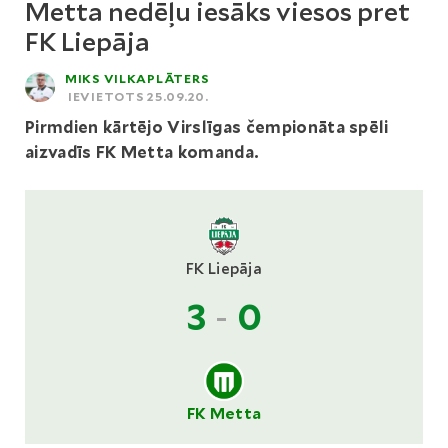
Metta nedēļu iesāks viesos pret
FK Liepāja
MIKS VILKAPLĀTERS
IEVIETOTS 25.09.20.
Pirmdien kārtējo Virslīgas čempionāta spēli
aizvadīs FK Metta komanda.
FK Liepāja
3
-
0
FK Metta