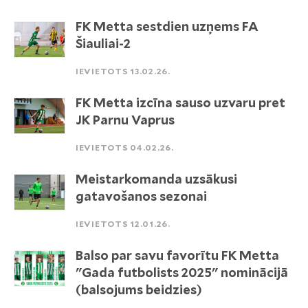
FK Metta sestdien uzņems FA
Šiauliai-2
IEVIETOTS 13.02.26.
FK Metta izcīna sauso uzvaru pret
JK Parnu Vaprus
IEVIETOTS 04.02.26.
Meistarkomanda uzsākusi
gatavošanos sezonai
IEVIETOTS 12.01.26.
Balso par savu favorītu FK Metta
"Gada futbolists 2025" nominācijā
(balsojums beidzies)