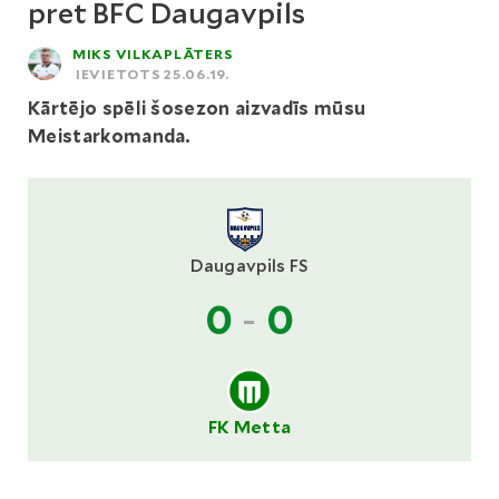
pret BFC Daugavpils
MIKS VILKAPLĀTERS
IEVIETOTS 25.06.19.
Kārtējo spēli šosezon aizvadīs mūsu
Meistarkomanda.
Daugavpils FS
0
-
0
FK Metta