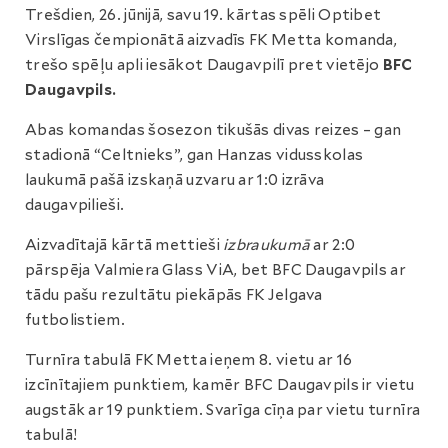
Trešdien, 26. jūnijā, savu 19. kārtas spēli Optibet
Virslīgas čempionātā aizvadīs FK Metta komanda,
trešo spēļu apli iesākot Daugavpilī pret vietējo
BFC
Daugavpils.
Abas komandas šosezon tikušās divas reizes – gan
stadionā “Celtnieks”, gan Hanzas vidusskolas
laukumā pašā izskaņā uzvaru ar 1:0 izrāva
daugavpilieši.
Aizvadītajā kārtā mettieši
izbraukumā
ar 2:0
pārspēja Valmiera Glass ViA, bet BFC Daugavpils ar
tādu pašu rezultātu piekāpās FK Jelgava
futbolistiem.
Turnīra tabulā FK Metta ieņem 8. vietu ar 16
izcīnītajiem punktiem, kamēr BFC Daugavpils ir vietu
augstāk ar 19 punktiem. Svarīga cīņa par vietu turnīra
tabulā!