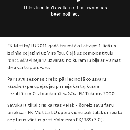
FK Metta/LU 2011. gadā triumfēja Latvijas 1. līgā un
izcīnīja ceļazīmi uz Virslīgu. Ceļā uz čempiontitulu
mettieši
svinēja 17 uzvaras, no kurām 13 bija ar vismaz
divu vārtu pārsvaru.
Par savu sezonas trešo pārliecinošāko uzvaru
studenti
parūpējās jau pirmajā kārtā, kurā ar
rezultātu 6:0 izbraukumā
sakāva
FK Tukums 2000.
Savukārt tikai trīs kārtas vēlāk – šoreiz savu fanu
priekšā – FK Metta/LU spēra vienu soli tālāk un iesita
septiņus vārtus pret Valmieras FK/BSS (7:0).