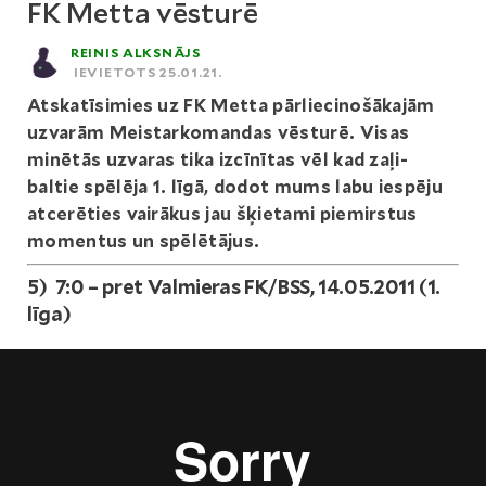
FK Metta vēsturē
REINIS ALKSNĀJS
IEVIETOTS 25.01.21.
Atskatīsimies uz FK Metta pārliecinošākajām
uzvarām Meistarkomandas vēsturē. Visas
minētās uzvaras tika izcīnītas vēl kad zaļi-
baltie spēlēja 1. līgā, dodot mums labu iespēju
atcerēties vairākus jau šķietami piemirstus
momentus un spēlētājus.
5) 7:0 – pret Valmieras FK/BSS, 14.05.2011 (1.
līga)