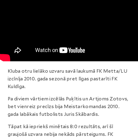
Kluba otru lielāko uzvaru savā laukumā FK Metta/LU
izcīnīja 2010. gada sezonā pret līgas pastarīti FK
Kuldīga.
Pa diviem vārtiem izcēlās Puķītis un Artjoms Zotovs,
bet vienreiz precīzs bija Meistarkomandas 2010.
gada labākais futbolists Juris Skābardis.
Tāpat kā iepriekš minētais 8:0 rezultāts, arī šī
graujošā uzvara nebija nekāds pārsteigums. FK