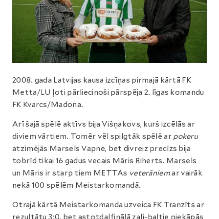
2008. gada Latvijas kausa izcīņas pirmajā kārtā FK
Metta/LU ļoti pārliecinoši pārspēja 2. līgas komandu
FK Kvarcs/Madona.
Arī šajā spēlē aktīvs bija Višņakovs, kurš izcēlās ar
diviem vārtiem. Tomēr vēl spilgtāk spēlē ar
pokeru
atzīmējās Marsels Vapne, bet divreiz precīzs bija
tobrīd tikai 16 gadus vecais Māris Riherts. Marsels
un Māris ir starp tiem METTAs
veterāniem
ar vairāk
nekā 100 spēlēm Meistarkomandā.
Otrajā kārtā Meistarkomanda uzveica FK Tranzīts ar
rezultātu 3:0, bet astotdaļfinālā zaļi-baltie piekāpās