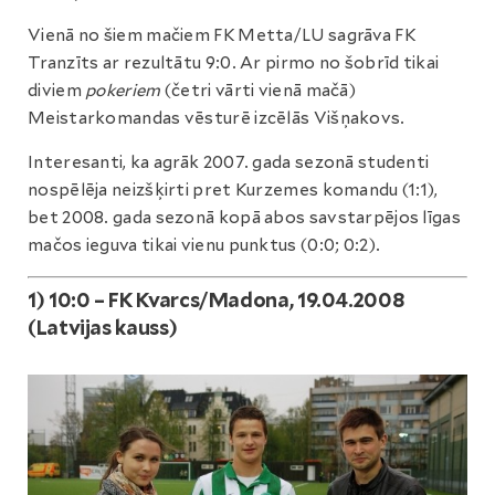
Vienā no šiem mačiem FK Metta/LU sagrāva FK
Tranzīts ar rezultātu 9:0. Ar pirmo no šobrīd tikai
diviem
pokeriem
(četri vārti vienā mačā)
Meistarkomandas vēsturē izcēlās Višņakovs.
Interesanti, ka agrāk 2007. gada sezonā studenti
nospēlēja neizšķirti pret Kurzemes komandu (1:1),
bet 2008. gada sezonā kopā abos savstarpējos līgas
mačos ieguva tikai vienu punktus (0:0; 0:2).
1) 10:0 – FK Kvarcs/Madona, 19.04.2008
(Latvijas kauss)