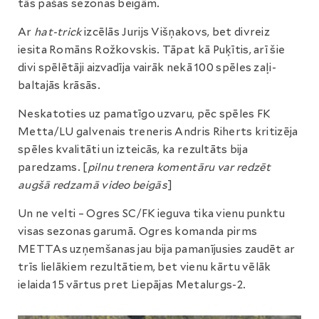
tās pašas sezonas beigām.
Ar
hat-trick
izcēlās Jurijs Višņakovs, bet divreiz
iesita Romāns Rožkovskis. Tāpat kā Puķītis, arī šie
divi spēlētāji aizvadīja vairāk nekā 100 spēles zaļi-
baltajās krāsās.
Neskatoties uz pamatīgo uzvaru, pēc spēles FK
Metta/LU galvenais treneris Andris Riherts kritizēja
spēles kvalitāti un izteicās, ka rezultāts bija
paredzams. [
pilnu trenera komentāru var redzēt
augšā redzamā video beigās
]
Un ne velti – Ogres SC/FK ieguva tika vienu punktu
visas sezonas garumā. Ogres komanda pirms
METTAs uzņemšanas jau bija pamanījusies zaudēt ar
trīs lielākiem rezultātiem, bet vienu kārtu vēlāk
ielaida 15 vārtus pret Liepājas Metalurgs-2.