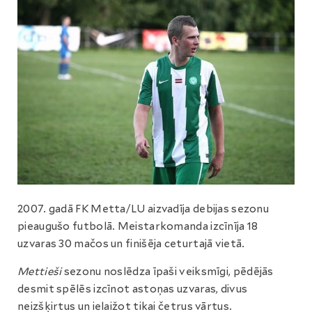
2007. gadā FK Metta/LU aizvadīja debijas sezonu
pieaugušo futbolā. Meistarkomanda izcīnīja 18
uzvaras 30 mačos un finišēja ceturtajā vietā.
Mettieši
sezonu noslēdza īpaši veiksmīgi, pēdējās
desmit spēlēs izcīnot astoņas uzvaras, divus
neizšķirtus un ielaižot tikai četrus vārtus.