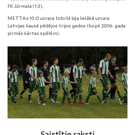
FK Jūrmala (1:3).
METTAs 10:0 uzvara tobrīd bija lielākā uzvara
Latvijas kausā pēdējos trijos gados (kopš 2006. gada
pirmās kārtas spēlēm).
Saistītie raksti