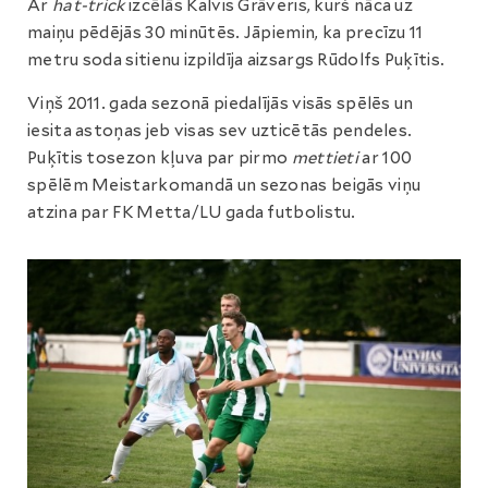
Ar
hat-trick
izcēlās Kalvis Grāveris, kurš nāca uz
maiņu pēdējās 30 minūtēs. Jāpiemin, ka precīzu 11
metru soda sitienu izpildīja aizsargs Rūdolfs Puķītis.
Viņš 2011. gada sezonā piedalījās visās spēlēs un
iesita astoņas jeb visas sev uzticētās pendeles.
Puķītis tosezon kļuva par pirmo
mettieti
ar 100
spēlēm Meistarkomandā un sezonas beigās viņu
atzina par FK Metta/LU gada futbolistu.