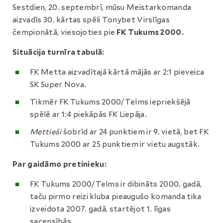
Sestdien, 20. septembrī, mūsu Meistarkomanda
aizvadīs 30. kārtas spēli Tonybet Virslīgas
čempionātā, viesojoties pie
FK Tukums 2000.
Situācija turnīra tabulā:
FK Metta aizvadītajā kārtā mājās ar 2:1 pieveica
SK Super Nova.
Tikmēr FK Tukums 2000/Telms iepriekšējā
spēlē ar 1:4 piekāpās FK Liepāja.
Mettieši
šobrīd ar 24 punktiem ir 9. vietā, bet FK
Tukums 2000 ar 25 punktiem ir vietu augstāk.
Par gaidāmo pretinieku:
FK Tukums 2000/Telms ir dibināts 2000. gadā,
taču pirmo reizi kluba pieaugušo komanda tika
izveidota 2007. gadā, startējot 1. līgas
sacensībās.