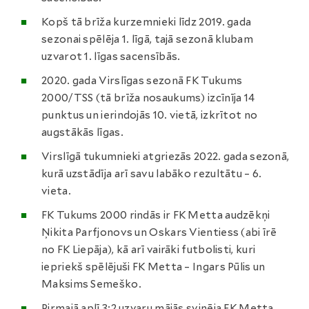
Kopš tā brīža kurzemnieki līdz 2019. gada
sezonai spēlēja 1. līgā, tajā sezonā klubam
uzvarot 1. līgas sacensībās.
2020. gada Virslīgas sezonā FK Tukums
2000/TSS (tā brīža nosaukums) izcīnīja 14
punktus un ierindojās 10. vietā, izkrītot no
augstākās līgas.
Virslīgā tukumnieki atgriezās 2022. gada sezonā,
kurā uzstādīja arī savu labāko rezultātu – 6.
vieta.
FK Tukums 2000 rindās ir FK Metta audzēkņi
Ņikita Parfjonovs un Oskars Vientiess (abi īrē
no FK Liepāja), kā arī vairāki futbolisti, kuri
iepriekš spēlējuši FK Metta – Ingars Pūlis un
Maksims Semeško.
Pirmajā aplī 3:2 uzvaru mājās svinēja FK Metta