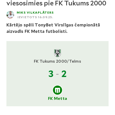
viesosimies pie FK Tukums 2000
MIKS VILKAPLĀTERS
IEVIETOTS 16.09.25.
Kārtējo spēli TonyBet Virslīgas čempionātā
aizvadīs FK Metta futbolisti.
FK Tukums 2000/Telms
3
-
2
FK Metta