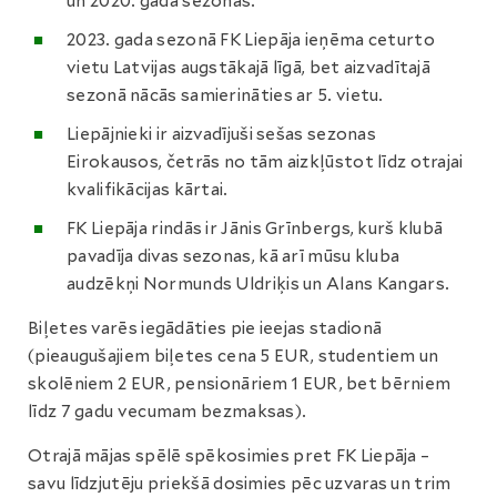
un 2020. gada sezonās.
2023. gada sezonā FK Liepāja ieņēma ceturto
vietu Latvijas augstākajā līgā, bet aizvadītajā
sezonā nācās samierināties ar 5. vietu.
Liepājnieki ir aizvadījuši sešas sezonas
Eirokausos, četrās no tām aizkļūstot līdz otrajai
kvalifikācijas kārtai.
FK Liepāja rindās ir Jānis Grīnbergs, kurš klubā
pavadīja divas sezonas, kā arī mūsu kluba
audzēkņi Normunds Uldriķis un Alans Kangars.
Biļetes varēs iegādāties pie ieejas stadionā
(pieaugušajiem biļetes cena 5 EUR, studentiem un
skolēniem 2 EUR, pensionāriem 1 EUR, bet bērniem
līdz 7 gadu vecumam bezmaksas).
Otrajā mājas spēlē spēkosimies pret FK Liepāja –
savu līdzjutēju priekšā dosimies pēc uzvaras un trim