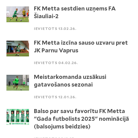
FK Metta sestdien uzņems FA
Šiauliai-2
IEVIETOTS 13.02.26.
FK Metta izcīna sauso uzvaru pret
JK Parnu Vaprus
IEVIETOTS 04.02.26.
Meistarkomanda uzsākusi
gatavošanos sezonai
IEVIETOTS 12.01.26.
Balso par savu favorītu FK Metta
"Gada futbolists 2025" nominācijā
(balsojums beidzies)