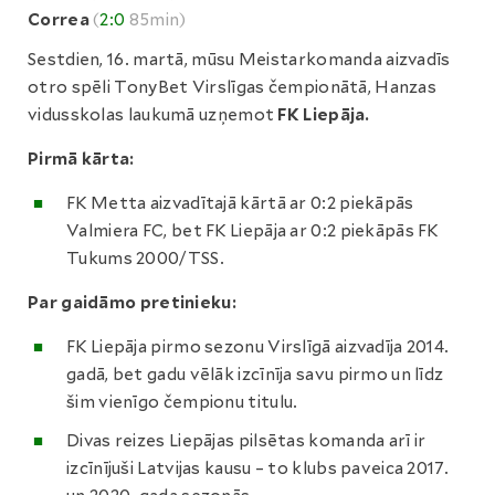
Correa
(
2:0
85min)
Sestdien, 16. martā, mūsu Meistarkomanda aizvadīs
otro spēli TonyBet Virslīgas čempionātā, Hanzas
vidusskolas laukumā uzņemot
FK Liepāja.
Pirmā kārta:
FK Metta aizvadītajā kārtā ar 0:2 piekāpās
Valmiera FC, bet FK Liepāja ar 0:2 piekāpās FK
Tukums 2000/TSS.
Par gaidāmo pretinieku:
FK Liepāja pirmo sezonu Virslīgā aizvadīja 2014.
gadā, bet gadu vēlāk izcīnīja savu pirmo un līdz
šim vienīgo čempionu titulu.
Divas reizes Liepājas pilsētas komanda arī ir
izcīnījuši Latvijas kausu – to klubs paveica 2017.