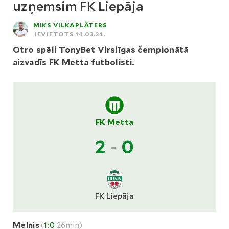
uzņemsim FK Liepāja
MIKS VILKAPLĀTERS
IEVIETOTS 14.03.24.
Otro spēli TonyBet Virslīgas čempionātā
aizvadīs FK Metta futbolisti.
FK Metta
2
-
0
FK Liepāja
Melnis
(
1:0
26min)