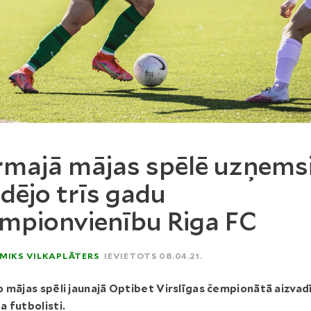
rmajā mājas spēlē uzņem
dējo trīs gadu
mpionvienību Riga FC
MIKS VILKAPLĀTERS
IEVIETOTS 08.04.21.
 mājas spēli jaunajā Optibet Virslīgas čempionātā aizvad
 futbolisti.