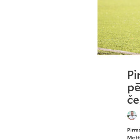
Pi
pē
če
Pirmo
Metta