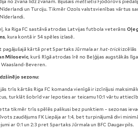
dīja no zvana līdz zvanam. Bijušais
mettietis
Fjodorovs piedalī
Nīderlandi un Turciju. Tikmēr Ozols valstsvienības vārtus sa
Nīderlandi.
eļ, ka Riga FC sastāvā atrodas Latvijas futbola veterāns
Oļe
ns
, kura kontā ir 54 spēles izlasē.
 pagājušajā kārtā pret Spartaks Jūrmala ar
hat-trick
izcēlās
an Milosevic
, kurš Rīgā atrodas īrē no Beļģijas augstākās līg
a Waasland-Beveren.
īdzšinējo sezonu:
jās trīs kārtās Riga FC komanda vienīgā ir izcīnījusi maksimāl
us, turklāt šobrīd var lepoties ar teicamu 10:1 vārtu attiecīb
tta tikmēr trīs spēlēs palikusi bez punktiem – sezonas iev
īvots zaudējums FK Liepāja ar 1:4, bet turpinājumā divi minimā
jumi ar 0:1 un 2:3 pret Spartaks Jūrmala un BFC Daugavpils.