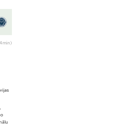
4min)
vijas
,
mo
mālu