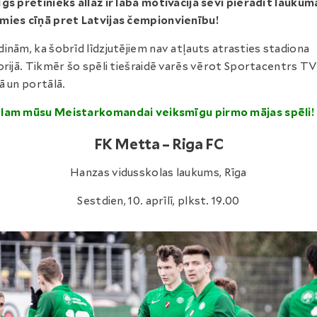
gs pretinieks allaž ir laba motivācija sevi pierādīt laukum
ies cīņā pret Latvijas čempionvienību!
inām, ka šobrīd līdzjutējiem nav atļauts atrasties stadiona
orijā. Tikmēr šo spēli tiešraidē varēs vērot Sportacentrs T
ā un portālā.
lam mūsu Meistarkomandai veiksmīgu pirmo mājas spēli!
FK Metta – Riga FC
Hanzas vidusskolas laukums, Rīga
Sestdien, 10. aprīlī, plkst. 19.00