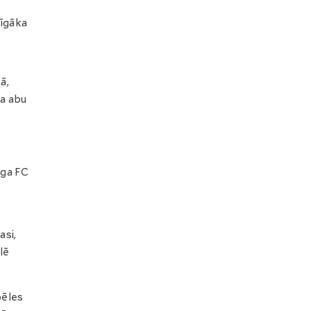
mīgāka
ā,
ja abu
iga FC
si,
lē
pēles