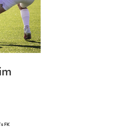
sim
īs FK