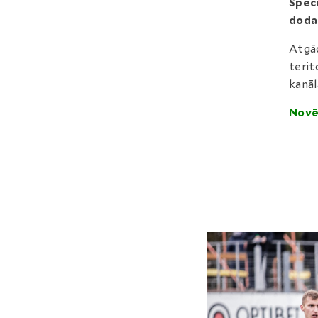
Spēcī
dodam
Atgād
terit
kanāl
Novē