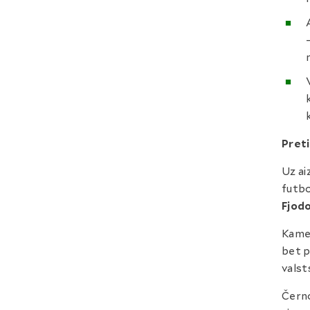
Preti
Uz ai
futbo
Fjod
Kameš
bet p
valst
Černo