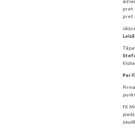
aizva
pret 
pret 
Jāizc
Laizā
Tāpat
Stef
klub
Par l
Pirma
punkt
FK Me
piedz
zaudē