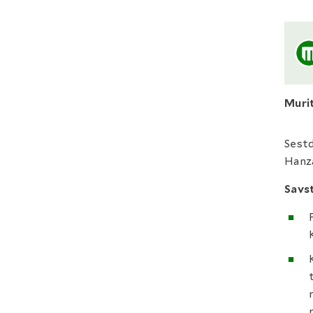
Muri
Sestd
Hanz
Savs