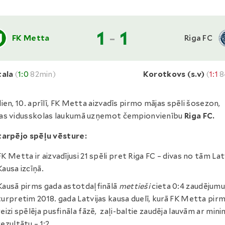
1
-
1
FK Metta
Riga FC
tala
(
1:0
82min)
Korotkovs (s.v)
(
1:1
8
ien, 10. aprīlī, FK Metta aizvadīs pirmo mājas spēli šosezon,
as vidusskolas laukumā uzņemot čempionvienību
Riga FC.
tarpējo spēļu vēsture:
FK Metta ir aizvadījusi 21 spēli pret Riga FC – divas no tām Lat
Kausa izcīņā.
Kausā pirms gada astotdaļfinālā
mettieši
cieta 0:4 zaudējumu
turpretim 2018. gada Latvijas kausa duelī, kurā FK Metta pir
reizi spēlēja pusfināla fāzē, zaļi-baltie zaudēja lauvām ar mini
rezultātu – 1:2