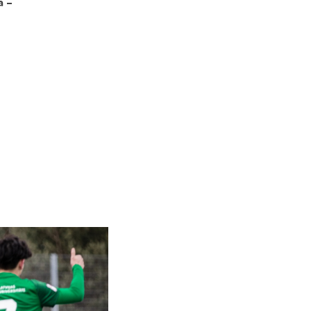
ā –
V