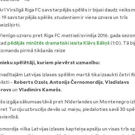
Arī Virslīgā Riga FC savstarpējās spēlēs ir bijusi daudz veiks
– 19 savstarpējās spēlēs
studentiem
ir viena uzvara un trīs
neizšķirti.
Vienīgo uzvaru pret Riga FC
mettieši
svinēja 2016. gada sezon
kad
pēdējās minūtēs dramatiski iesita Klāvs Bāliņš
(1:0). Tā bi
komandu pirmā tikšanās reize
nieku spēlētāji, kuriem pievērst uzmanību:
zvadītajām Latvijas izlases spēlēm martā tika izsaukti četri R
listi –
Roberts Ozols
,
Antonijs Černomordijs
,
Vladislavs
orovs
un
Vladimirs Kamešs
.
s izgāja sākumsastāvā pret Nīderlandes un Montenegro izla
ret Turciju uzbrucējs devās uz maiņu, piedaloties savā 30 spē
svienībā.
mordijs vilka Latvijas izlases kapteiņa apsēju un visas trīs s