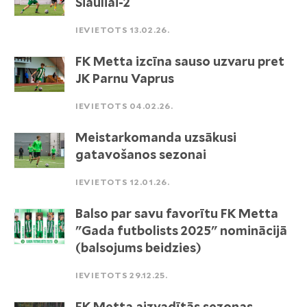
Šiauliai-2
IEVIETOTS 13.02.26.
FK Metta izcīna sauso uzvaru pret
JK Parnu Vaprus
IEVIETOTS 04.02.26.
Meistarkomanda uzsākusi
gatavošanos sezonai
IEVIETOTS 12.01.26.
Balso par savu favorītu FK Metta
"Gada futbolists 2025" nominācijā
(balsojums beidzies)
IEVIETOTS 29.12.25.
FK Metta aizvadītās sezonas