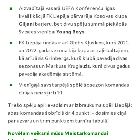
Aizvadītajā vasarā UEFA Konferenču līgas
kvalifikācijā FK Liepāja pārvarēja Kosovas kluba
Giljani
barjeru, bet divu spēļu summā piekāpās
Šveices vienībai
Young Boys
.
FK Liepāja rindās ir arī Gļebs Kļuškins, kurš 2021.
un 2022. gada sezonā bija kopā ar zaļi-baltajiem,
kā arī Jānis Grīnbergs, kurš klubā pavadīja divas
sezonas un Markuss Kruglaužs, kurš divus gadus
pavadīja akadēmija sistēmā.
Vienīgajā savstarpējā spēlē šosezon komandas
cīnījas neizšķirti 1:1.
Trešo spēļu apli ievadīsim ar izbraukuma spēli Liepājā:
abas komandas šobrīd šķir 4 punkti – dosimies cīņā
par uzvaru un trim punktiem turnīra tabulā!
Novēlam veiksmi mūsu Meistarkomandai