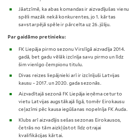
Jāatzīmē, ka abas komandas ir aizvadījušas vienu
spēli mazāk nekā konkurentes, jo 1. kārtas
savstarpējā spēle ir pārcelta uz 26. jūliju.
Par gaidāmo pretinieku:
FK Liepāja pirmo sezonu Virslīgā aizvadīja 2014.
gadā, bet gadu vēlāk izcīnīja savu pirmo un līdz
šim vienīgo čempionu titulu.
Divas reizes liepājnieki arī ir izcīnījuši Latvijas
kausu – 2017. un 2020. gada sezonās.
Aizvadītajā sezonā FK Liepāja ieņēma ceturto
vietu Latvijas augstākajā līgā, tomēr Eirokausu
ceļazīmi pēc kausa iegūšanas nopelnīja FK Auda.
Klubs arī aizvadījis sešas sezonas Eirokausos,
četrās no tām aizkļūstot līdz otrajai
kvalifikācijas kārtai.