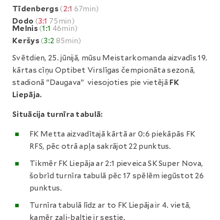
Tīdenbergs
(
2:1
67min)
Dodo
(
3:1
75min)
Melnis
(
1:1
46min)
Keršys
(
3:2
85min)
Svētdien, 25. jūnijā, mūsu Meistarkomanda aizvadīs 19.
kārtas cīņu Optibet Virslīgas čempionāta sezonā,
stadionā “Daugava” viesojoties pie vietējā
FK
Liepāja.
Situācija turnīra tabulā:
FK Metta aizvadītajā kārtā ar 0:6 piekāpās FK
RFS, pēc otrā apļa sakrājot 22 punktus.
Tikmēr FK Liepāja ar 2:1 pieveica SK Super Nova,
šobrīd turnīra tabulā pēc 17 spēlēm iegūstot 26
punktus.
Turnīra tabulā līdz ar to FK Liepāja ir 4. vietā,
kamēr zaļi-baltie ir sestie.