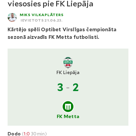
viesosies pie FK Liepāja
MIKS VILKAPLĀTERS
IEVIETOTS 21.06.23.
Kārtējo spēli Optibet Virslīgas čempionāta
sezonā aizvadīs FK Metta futbolisti.
FK Liepāja
3
-
2
FK Metta
Dodo
(
1:0
30min)