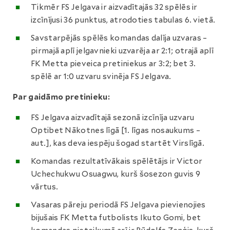
Tikmēr FS Jelgava ir aizvadītajās 32 spēlēs ir
izcīnījusi 36 punktus, atrodoties tabulas 6. vietā.
Savstarpējās spēlēs komandas dalīja uzvaras –
pirmajā aplī jelgavnieki uzvarēja ar 2:1; otrajā aplī
FK Metta pieveica pretiniekus ar 3:2; bet 3.
spēlē ar 1:0 uzvaru svinēja FS Jelgava.
Par gaidāmo pretinieku:
FS Jelgava aizvadītajā sezonā izcīnīja uzvaru
Optibet Nākotnes līgā [1. līgas nosaukums –
aut.], kas deva iespēju šogad startēt Virslīgā.
Komandas rezultatīvākais spēlētājs ir Victor
Uchechukwu Osuagwu, kurš šosezon guvis 9
vārtus.
Vasaras pāreju periodā FS Jelgava pievienojies
bijušais FK Metta futbolists Ikuto Gomi, bet