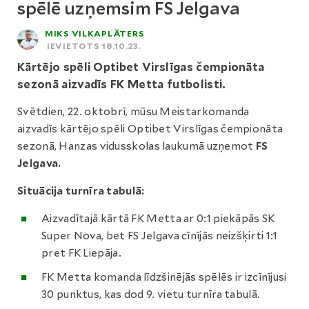
spēlē uzņemsim FS Jelgava
MIKS VILKAPLĀTERS
IEVIETOTS 18.10.23.
Kārtējo spēli Optibet Virslīgas čempionāta
sezonā aizvadīs FK Metta futbolisti.
Svētdien, 22. oktobrī, mūsu Meistarkomanda
aizvadīs kārtējo spēli Optibet Virslīgas čempionāta
sezonā, Hanzas vidusskolas laukumā uzņemot
FS
Jelgava.
Situācija turnīra tabulā:
Aizvadītajā kārtā FK Metta ar 0:1 piekāpās SK
Super Nova, bet FS Jelgava cīnījās neizšķirti 1:1
pret FK Liepāja.
FK Metta komanda līdzšinējās spēlēs ir izcīnījusi
30 punktus, kas dod 9. vietu turnīra tabulā.