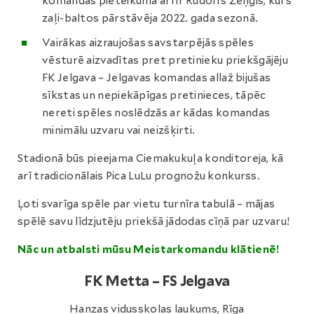
komandas pieteikumā arī ir Rūdolfs Zeņģis, kurš
zaļi-baltos pārstāvēja 2022. gada sezonā.
Vairākas aizraujošas savstarpējās spēles
vēsturē aizvadītas pret pretinieku priekšgājēju
FK Jelgava – Jelgavas komandas allaž bijušas
sīkstas un nepiekāpīgas pretinieces, tāpēc
nereti spēles noslēdzās ar kādas komandas
minimālu uzvaru vai neizšķirti.
Stadionā būs pieejama Ciemakukuļa konditoreja, kā
arī tradicionālais Pica LuLu prognožu konkurss.
Ļoti svarīga spēle par vietu turnīra tabulā – mājas
spēlē savu līdzjutēju priekšā jādodas cīņā par uzvaru!
Nāc un atbalsti mūsu Meistarkomandu klātienē!
FK Metta – FS Jelgava
Hanzas vidusskolas laukums, Rīga