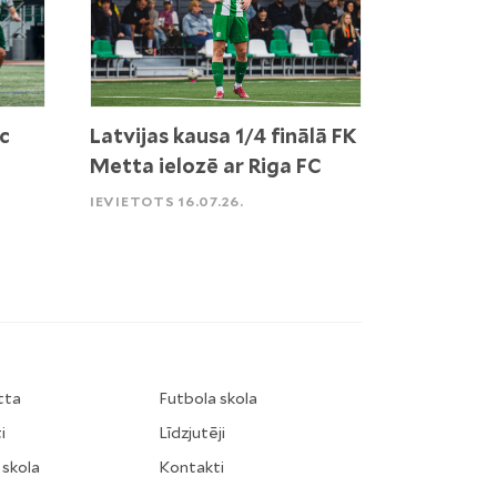
c
Latvijas kausa 1/4 finālā FK
Metta ielozē ar Riga FC
IEVIETOTS 16.07.26.
tta
Futbola skola
i
Līdzjutēji
 skola
Kontakti