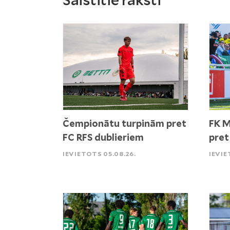
Saistītie raksti
Čempionātu turpinām pret
FK M
FC RFS dublieriem
pret
IEVIETOTS 05.08.26.
IEVIE