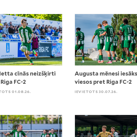
etta cīnās neizšķirti
Augusta mēnesi iesāk
 Riga FC-2
viesos pret Riga FC-2
TOTS 01.08.26.
IEVIETOTS 30.07.26.