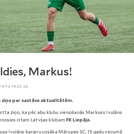
ldies, Markus!
TOTS 19.02.26.
 ziņo par sastāva aktualitātēm.
tta ziņo, ka pēc abu klubu vienošanās Markuss Ivulāns
enosies citam Latvijas klubam
FK Liepāja.
ss Ivulāns karjeru uzsāka Mārupes SC, 15 gadu vecumā