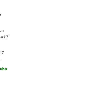
ā
un
tot 7
-17
.
luba