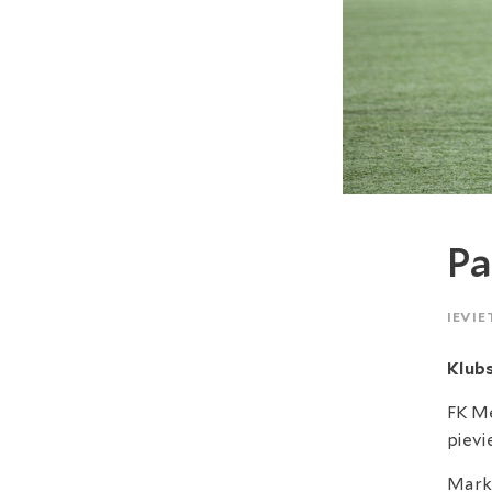
Pa
IEVIE
Klubs
FK Me
pievi
Marku