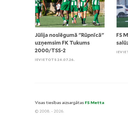
Jūlija noslēgumā "Rūpnīcā"
FS M
uzņemsim FK Tukums
salū
2000/TSS-2
IEVIE
IEVIETOTS 24.07.26.
Visas tiesības aizsargātas
FS Metta
© 2008. - 2026.