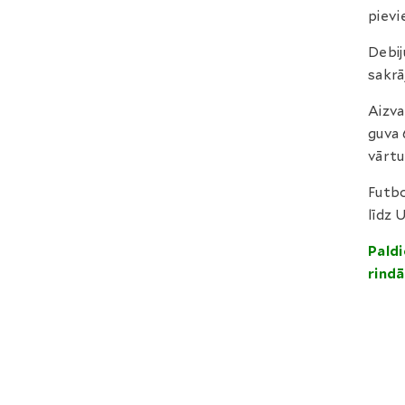
pievi
Debij
sakrā
Aizva
guva 
vārtu
Futbo
līdz U
Paldi
rindā