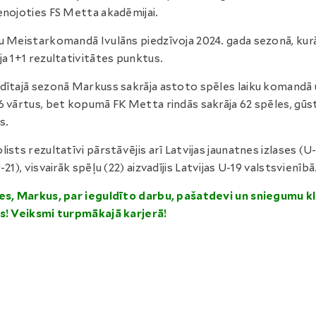
enojoties FS Metta akadēmijai.
u Meistarkomandā Ivulāns piedzīvoja 2024. gada sezonā, kur
ja 1+1 rezultativitātes punktus.
dītajā sezonā Markuss sakrāja astoto spēles laiku komandā 
6 vārtus, bet kopumā FK Metta rindās sakrāja 62 spēles, gūs
s.
lists rezultatīvi pārstāvējis arī Latvijas jaunatnes izlases (U
-21), visvairāk spēļu (22) aizvadījis Latvijas U-19 valstsvienībā
es, Markus, par ieguldīto darbu, pašatdevi un sniegumu k
s! Veiksmi turpmākajā karjerā!