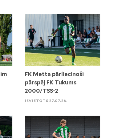
sim
FK Metta pārliecinoši
pārspēj FK Tukums
2000/TSS-2
IEVIETOTS 27.07.26.