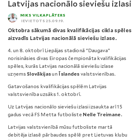
Latvijas nacionālo sieviešu izlasi
MIKS VILKAPLĀTERS
IEVIETOTS 25.09.19.
Oktobra sākumā divas kvalifikācijas cikla spēles
aizvadīs Latvijas nacionālā sieviešu izlase.
4. un 8. oktobrī Liepājas stadionā “Daugava”
norisināsies divas Eiropas čempionāta kvalifikācijas
spēles, kurās Latvijas nacionālā sieviešu izlase
uzņems
Slovākijas
un
Īslandes
valstsvienības.
Gatavošanos kvalifikācijas spēlēm Latvijas
valstsvienība uzsāks 1. oktobrī.
Uz Latvijas nacionālo sieviešu izlasi izsaukta arī 15
gadus vecā FS Metta futboliste
Nelle Treimane.
Latvijas valstsvienībā mūsu futboliste martā
debitēja izlasē pārbaudes spēlē pret Lietuvas klubu