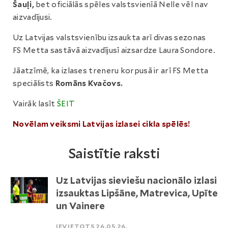
Šauļi,
bet oficiālās spēles valstsvienīā Nelle vēl nav
aizvadījusi.
Uz Latvijas valstsvienību izsaukta arī divas sezonas
FS Metta sastāvā aizvadījusī aizsardze Laura Sondore.
Jāatzīmē, ka izlases treneru korpusā ir arī FS Metta
speciālists
Romāns Kvačovs.
Vairāk lasīt
ŠEIT
Novēlam veiksmi Latvijas izlasei cikla spēlēs!
Saistītie raksti
Uz Latvijas sieviešu nacionālo izlasi
izsauktas Lipšāne, Matrevica, Upīte
un Vainere
IEVIETOTS 26.05.26.