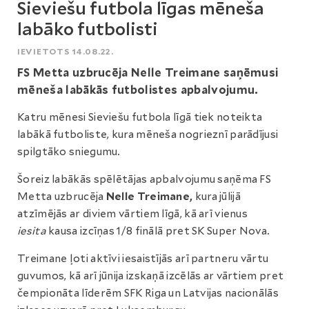
Sieviešu futbola līgas mēneša
labāko futbolisti
IEVIETOTS 14.08.22.
FS Metta uzbrucēja Nelle Treimane saņēmusi
mēneša labākās futbolistes apbalvojumu.
Katru mēnesi Sieviešu futbola līgā tiek noteikta
labākā futboliste, kura mēneša nogrieznī parādījusi
spilgtāko sniegumu.
Šoreiz labākās spēlētājas apbalvojumu saņēma FS
Metta uzbrucēja
Nelle Treimane,
kura jūlijā
atzīmējās ar diviem vārtiem līgā, kā arī vienus
iesita
kausa izcīņas 1/8 finālā pret SK Super Nova.
Treimane ļoti aktīvi iesaistījās arī partneru vārtu
guvumos, kā arī jūnija izskaņā izcēlās ar vārtiem pret
čempionāta līderēm SFK Riga un Latvijas nacionālās