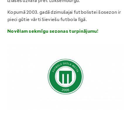
izlases uzvarā pret Luksemburgu.
Kopumā 2003. gadā dzimušajai futbolistei šosezon ir
pieci gūtie vārti Sieviešu futbola līgā.
Novēlam sekmīgu sezonas turpinājumu!