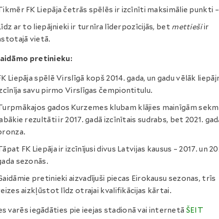
Tikmēr FK Liepāja četrās spēlēs ir izcīnīti maksimālie punkti –
Līdz ar to liepājnieki ir turnīra līderpozīcijās, bet
mettieši
ir
astotajā vietā.
gaidāmo pretinieku:
FK Liepāja spēlē Virslīgā kopš 2014. gada, un gadu vēlāk liepāj
izcīnīja savu pirmo Virslīgas čempiontitulu.
Turpmākajos gados Kurzemes klubam klājies mainīgām sek
labākie rezultāti ir 2017. gadā izcīnītais sudrabs, bet 2021. gad
bronza.
Tāpat FK Liepāja ir izcīnījusi divus Latvijas kausus – 2017. un 2
gada sezonās.
Gaidāmie pretinieki aizvadījuši piecas Eirokausu sezonas, trīs
reizes aizkļūstot līdz otrajai kvalifikācijas kārtai.
es varēs iegādāties pie ieejas stadionā vai internetā
ŠEIT