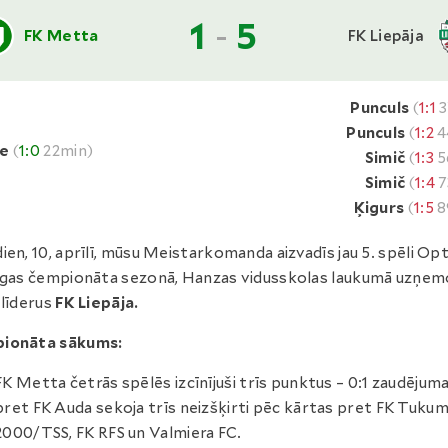
1
-
5
FK Metta
FK Liepāja
Punculs
(
1:1
3
Punculs
(
1:2
4
ne
(
1:0
22min)
Simič
(
1:3
5
Simič
(
1:4
7
Ķigurs
(
1:5
8
ien, 10, aprīlī, mūsu Meistarkomanda aizvadīs jau 5. spēli Op
īgas čempionāta sezonā, Hanzas vidusskolas laukumā uzņem
 līderus
FK Liepāja.
ionāta sākums:
FK Metta četrās spēlēs izcīnījuši trīs punktus – 0:1 zaudēju
pret FK Auda sekoja trīs neizšķirti pēc kārtas pret FK Tuku
2000/TSS, FK RFS un Valmiera FC.