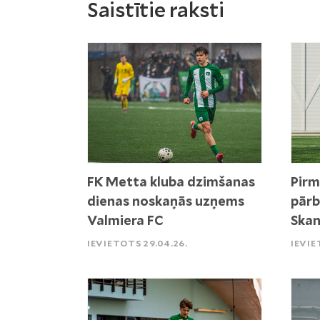
Saistītie raksti
FK Metta kluba dzimšanas
Pirm
dienas noskaņās uzņems
pārb
Valmiera FC
Skan
IEVIETOTS 29.04.26.
IEVIE