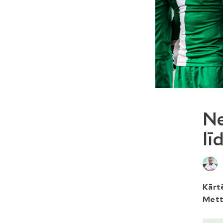
Ne
lī
Kārtē
Metta