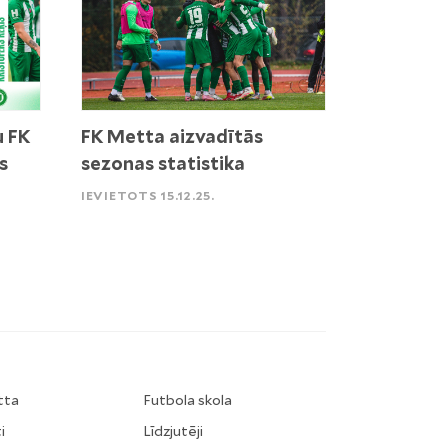
u FK
FK Metta aizvadītās
s
sezonas statistika
IEVIETOTS 15.12.25.
tta
Futbola skola
i
Līdzjutēji