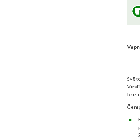
Vap
Svētd
Virsl
brīža
Čemp