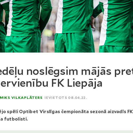
dēļu noslēgsim mājās pre
dervienību FK Liepāja
MIKS VILKAPLĀTERS
IEVIETOTS 08.04.22.
jo spēli Optibet Virslīgas čempionāta sezonā aizvadīs F
 futbolisti.