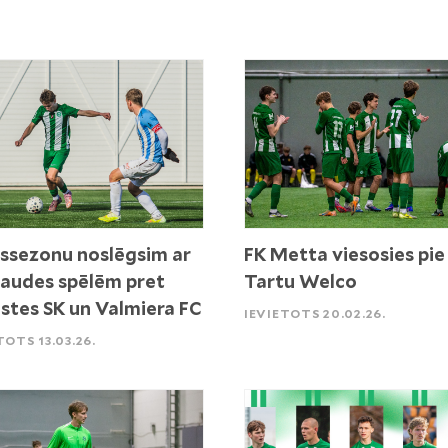
ssezonu noslēgsim ar
FK Metta viesosies pie
audes spēlēm pret
Tartu Welco
stes SK un Valmiera FC
IEVIETOTS 20.02.26.
TOTS 13.03.26.