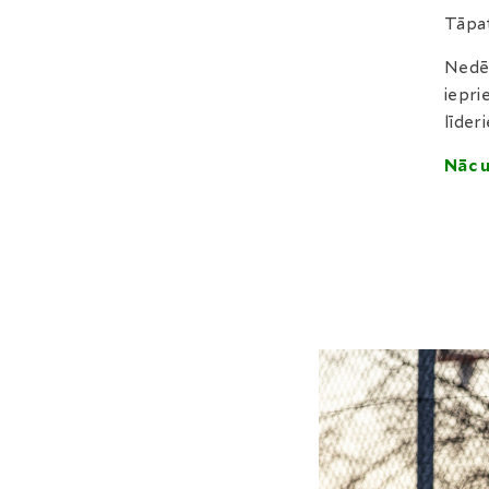
Tāpat
Nedēļ
iepri
līder
Nāc 