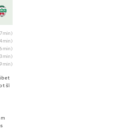
7min)
4min)
6min)
3min)
9min)
tibet
ot šī
mam
ms