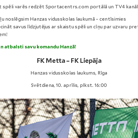
 spēli varēs redzēt Sportacentrs.com portālā un TV4 kanāl
u noslēgsim Hanzas vidusskolas laukumā – centīsimies
ecināt savus līdzjutējus ar skaistu spēli un cīņu par uzvaru pre
iem!
un atbalsti savu komandu Hanzā!
FK Metta – FK Liepāja
Hanzas vidusskolas laukums, Rīga
Svētdiena, 10. aprīlis, plkst. 16:00