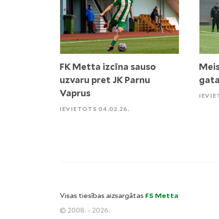
FK Metta izcīna sauso
Meis
uzvaru pret JK Parnu
gata
Vaprus
IEVIE
IEVIETOTS 04.02.26.
Visas tiesības aizsargātas
FS Metta
© 2008. - 2026.