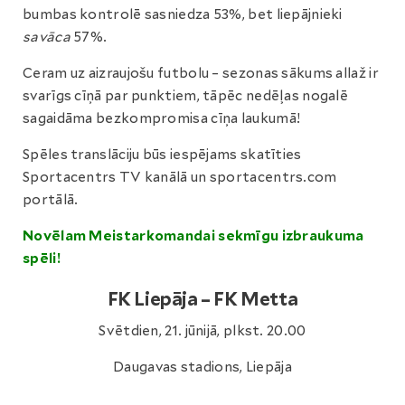
bumbas kontrolē sasniedza 53%, bet liepājnieki
savāca
57%.
Ceram uz aizraujošu futbolu – sezonas sākums allaž ir
svarīgs cīņā par punktiem, tāpēc nedēļas nogalē
sagaidāma bezkompromisa cīņa laukumā!
Spēles translāciju būs iespējams skatīties
Sportacentrs TV kanālā un sportacentrs.com
portālā.
Novēlam Meistarkomandai sekmīgu izbraukuma
spēli!
FK Liepāja – FK Metta
Svētdien, 21. jūnijā, plkst. 20.00
Daugavas stadions, Liepāja