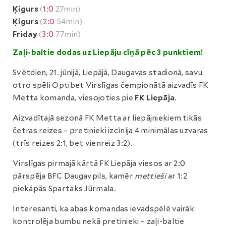
Ķigurs
(
1:0
27min)
Ķigurs
(
2:0
54min)
Friday
(
3:0
77min)
Zaļi-baltie dodas uz Liepāju cīņā pēc 3 punktiem!
Svētdien, 21. jūnijā, Liepājā, Daugavas stadionā, savu
otro spēli Optibet Virslīgas čempionātā aizvadīs FK
Metta komanda, viesojoties pie
FK Liepāja
.
Aizvadītajā sezonā FK Metta ar liepājniekiem tikās
četras reizes – pretinieki izcīnīja 4 minimālas uzvaras
(trīs reizes 2:1, bet vienreiz 3:2).
Virslīgas pirmajā kārtā FK Liepāja viesos ar 2:0
pārspēja BFC Daugavpils, kamēr
mettieši
ar 1:2
piekāpās Spartaks Jūrmala.
Interesanti, ka abas komandas ievadspēlē vairāk
kontrolēja bumbu nekā pretinieki – zaļi-baltie